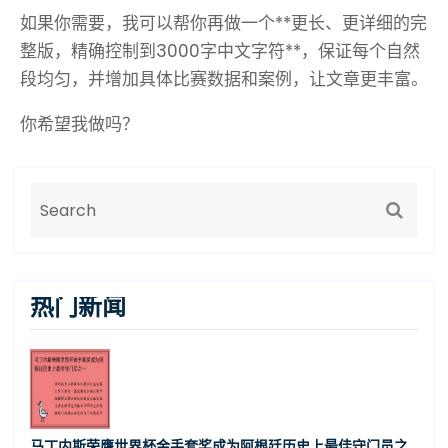
如果你需要，我可以帮你再做一个**更长、更详细的完
整版，精确控制到3000字中文字符**，保证每个自然
段均匀，并增加具体比赛数据和案例，让文章更丰富。
你希望我做吗？
热门新闻
马丁内斯荣膺世界杯金手套奖成为阿根廷历史上最佳守门员之