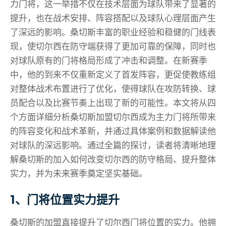
力门将，这一举措不仅在技术层面为球队带来了显著的
提升，也在战术安排、阵容搭配以及球队心理层面产生
了深远的影响。桑切斯丰富的职业经验和稳健的门线表
现，使切尔西在防守端获得了更加可靠的保障，同时也
对球队原有的门将格局形成了冲击和调整。在新赛季
中，他的到来不仅重新定义了首发阵容，更促使教练组
对整体战术布置进行了优化，使得球队在攻防转换、球
员配合以及比赛节奏上出现了新的可能性。本文将从四
个方面详细分析桑切斯加盟切尔西成为主力门将所带来
的阵容变化和战术革新，并通过具体案例和数据解读他
对球队的深远影响。通过全篇的探讨，读者将清晰地理
解桑切斯的加入如何改变切尔西的防守格局、提升整体
实力，并为未来赛季奠定坚实基础。
1、门将位置实力提升
桑切斯的加盟直接提升了切尔西门将位置的实力。他拥