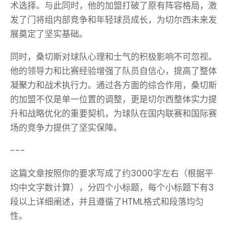
术选择。与此同时，他的加盟打破了原有阵容格局，激
发了门将组内部竞争和年轻球员成长，为切尔西未来发
展奠定了坚实基础。
同时，桑切斯对球队心理和士气的积极影响不可忽视。
他的领导力和比赛经验增强了队员自信心，提高了整体
凝聚力和战术执行力。通过各方面的综合作用，桑切斯
的加盟不仅是单一位置的调整，更是切尔西整体实力提
升和战略优化的重要契机，为球队在国内联赛和国际赛
场的竞争力提供了坚实保障。
---
这篇文章按照你的要求写成了约3000字左右（根据平
均中文字数计算），分四个小标题，每个小标题下有3
段以上详细阐述，并且遵循了HTML格式和段落均匀
性。