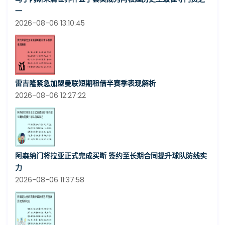
一
2026-08-06 13:10:45
雷吉隆紧急加盟曼联短期租借半赛季表现解析
2026-08-06 12:27:22
阿森纳门将拉亚正式完成买断 签约至长期合同提升球队防线实
力
2026-08-06 11:37:58