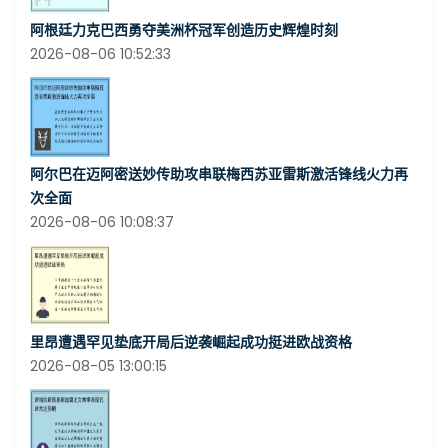
阿根廷力克巴西勇夺美洲杯冠军创造历史辉煌时刻
2026-08-06 10:52:33
阿尔巴在迈阿密送妙传助攻串联梅西苏亚雷斯激活锋线火力再
次全面
2026-08-06 10:08:37
里昂遭遇罕见垫底开局后逆袭崛起成功挺进欧战资格
2026-08-05 13:00:15