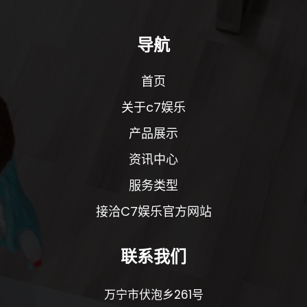
导航
首页
关于c7娱乐
产品展示
资讯中心
服务类型
接洽C7娱乐官方网站
联系我们
万宁市伏泡乡261号