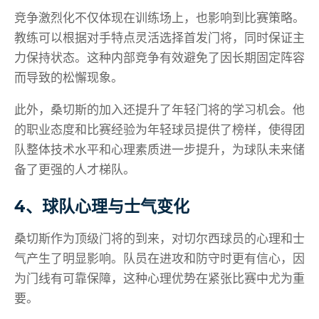
竞争激烈化不仅体现在训练场上，也影响到比赛策略。
教练可以根据对手特点灵活选择首发门将，同时保证主
力保持状态。这种内部竞争有效避免了因长期固定阵容
而导致的松懈现象。
此外，桑切斯的加入还提升了年轻门将的学习机会。他
的职业态度和比赛经验为年轻球员提供了榜样，使得团
队整体技术水平和心理素质进一步提升，为球队未来储
备了更强的人才梯队。
4、球队心理与士气变化
桑切斯作为顶级门将的到来，对切尔西球员的心理和士
气产生了明显影响。队员在进攻和防守时更有信心，因
为门线有可靠保障，这种心理优势在紧张比赛中尤为重
要。