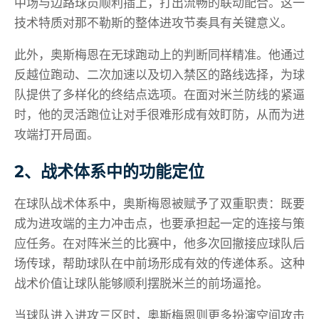
中场与边路球员顺利插上，打出流畅的联动配合。这一
技术特质对那不勒斯的整体进攻节奏具有关键意义。
此外，奥斯梅恩在无球跑动上的判断同样精准。他通过
反越位跑动、二次加速以及切入禁区的路线选择，为球
队提供了多样化的终结点选项。在面对米兰防线的紧逼
时，他的灵活跑位让对手很难形成有效盯防，从而为进
攻端打开局面。
2、战术体系中的功能定位
在球队战术体系中，奥斯梅恩被赋予了双重职责：既要
成为进攻端的主力冲击点，也要承担起一定的连接与策
应任务。在对阵米兰的比赛中，他多次回撤接应球队后
场传球，帮助球队在中前场形成有效的传递体系。这种
战术价值让球队能够顺利摆脱米兰的前场逼抢。
当球队进入进攻三区时，奥斯梅恩则更多扮演空间攻击