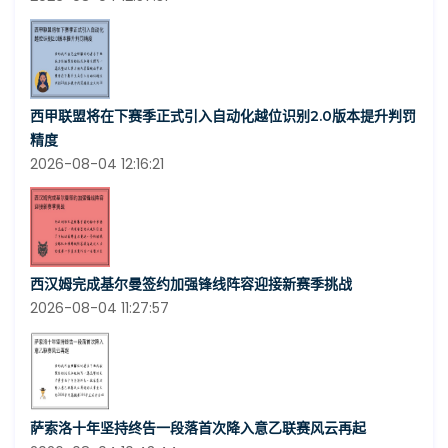
西甲联盟将在下赛季正式引入自动化越位识别2.0版本提升判罚
精度
2026-08-04 12:16:21
西汉姆完成基尔曼签约加强锋线阵容迎接新赛季挑战
2026-08-04 11:27:57
萨索洛十年坚持终告一段落首次降入意乙联赛风云再起