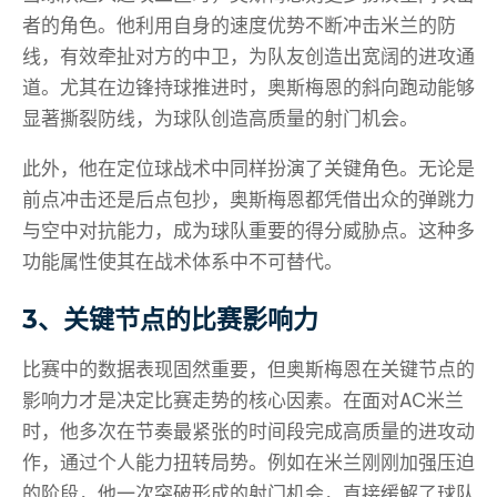
者的角色。他利用自身的速度优势不断冲击米兰的防
线，有效牵扯对方的中卫，为队友创造出宽阔的进攻通
道。尤其在边锋持球推进时，奥斯梅恩的斜向跑动能够
显著撕裂防线，为球队创造高质量的射门机会。
此外，他在定位球战术中同样扮演了关键角色。无论是
前点冲击还是后点包抄，奥斯梅恩都凭借出众的弹跳力
与空中对抗能力，成为球队重要的得分威胁点。这种多
功能属性使其在战术体系中不可替代。
3、关键节点的比赛影响力
比赛中的数据表现固然重要，但奥斯梅恩在关键节点的
影响力才是决定比赛走势的核心因素。在面对AC米兰
时，他多次在节奏最紧张的时间段完成高质量的进攻动
作，通过个人能力扭转局势。例如在米兰刚刚加强压迫
的阶段，他一次突破形成的射门机会，直接缓解了球队