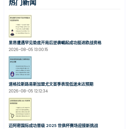
热门新闻
里昂遭遇罕见垫底开局后逆袭崛起成功挺进欧战资格
2026-08-05 13:00:15
道格拉斯路易斯加盟尤文首季表现低迷未达预期
2026-08-05 12:12:34
迈阿密国际成功晋级 2025 世俱杯赛场迎接新挑战