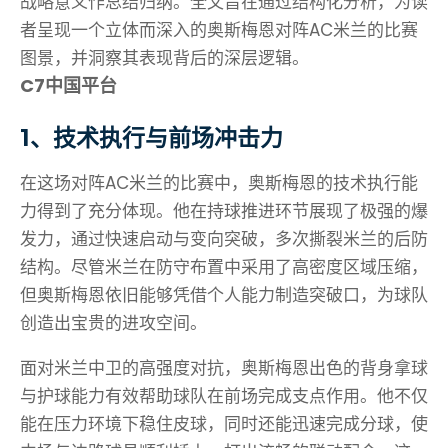
战略意义作总结归纳。全文旨在通过结构化分析，为读
者呈现一个立体而深入的奥斯梅恩对阵AC米兰的比赛
图景，并洞察其表现背后的深层逻辑。
C7中国平台
1、技术执行与前场冲击力
在这场对阵AC米兰的比赛中，奥斯梅恩的技术执行能
力得到了充分体现。他在持球推进环节展现了极强的爆
发力，通过快速启动与变向突破，多次撕裂米兰的后防
结构。尽管米兰在防守布置中采用了高密度区域压缩，
但奥斯梅恩依旧能够凭借个人能力制造突破口，为球队
创造出宝贵的进攻空间。
面对米兰中卫的高强度对抗，奥斯梅恩出色的背身拿球
与护球能力有效帮助球队在前场完成支点作用。他不仅
能在压力环境下稳住皮球，同时还能迅速完成分球，使