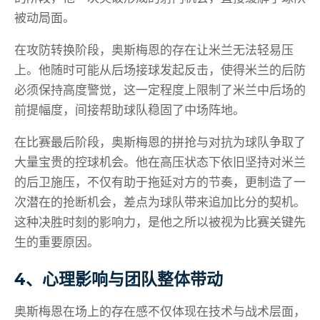
被动局面。
在攻防转换阶段，奥斯梅恩的存在让米兰无法轻易压
上。他随时可能从后场接球发起反击，使得米兰的后防
必须保持高度警觉，这一定程度上限制了米兰中后场的
前提幅度，间接帮助球队稳固了中场阵地。
在比赛最后阶段，奥斯梅恩的拼抢与对抗为球队争取了
大量宝贵的控球机会。他在高压状态下依旧坚持对米兰
的后卫施压，不仅有助于拖延对方的节奏，更制造了一
次潜在的抢断机会，差点为球队带来追加比分的契机。
这种决胜时刻的影响力，是他之所以被视为比赛关键先
生的重要原因。
4、心理影响与团队整体带动
奥斯梅恩在场上的存在感不仅体现在技术与战术层面，