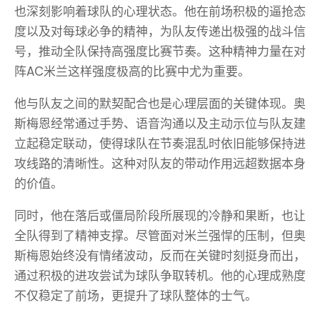
也深刻影响着球队的心理状态。他在前场积极的逼抢态
度以及对每球必争的精神，为队友传递出极强的战斗信
号，推动全队保持高强度比赛节奏。这种精神力量在对
阵AC米兰这样强度极高的比赛中尤为重要。
他与队友之间的默契配合也是心理层面的关键体现。奥
斯梅恩经常通过手势、语音沟通以及主动示位与队友建
立起稳定联动，使得球队在节奏混乱时依旧能够保持进
攻线路的清晰性。这种对队友的带动作用远超数据本身
的价值。
同时，他在落后或僵局阶段所展现的冷静和果断，也让
全队得到了精神支撑。尽管面对米兰强悍的压制，但奥
斯梅恩始终没有情绪波动，反而在关键时刻挺身而出，
通过积极的进攻尝试为球队争取转机。他的心理成熟度
不仅稳定了前场，更提升了球队整体的士气。