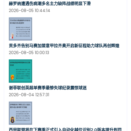
赫罗纳遭遇伤病潮多名主力缺阵战绩明显下滑
2026-08-05 10:44:14
贡多齐告别马赛加盟意甲拉齐奥开启新征程助力球队再创辉煌
2026-08-05 10:00:13
谢菲联创英超单赛季最惨失球纪录震惊球迷
2026-08-04 12:57:31
西甲联盟将在下赛季正式引入自动化越位识别2.0版本提升判罚