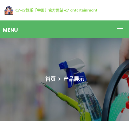
首页
产品展示