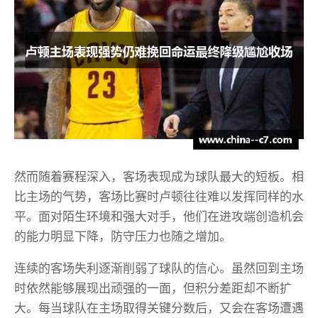
然而随着赛程深入，客场表现成为球队最大的短板。相
比主场的气势，客场比赛时卢顿往往难以发挥同样的水
平。面对陌生环境和强大对手，他们在进攻端创造机会
的能力明显下降，防守压力也随之增加。
连续的客场失利逐渐削弱了球队的信心。虽然回到主场
时依然能够展现出顽强的一面，但积分差距却不断扩
大。每当球队在主场取得关键分数后，又会在客场遭遇