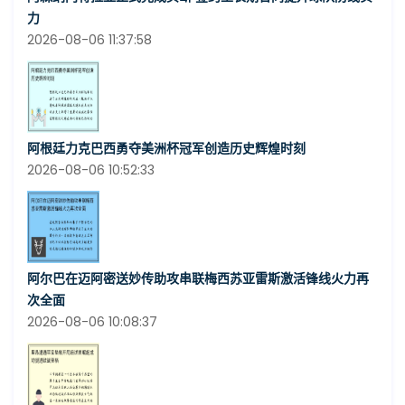
力
2026-08-06 11:37:58
阿根廷力克巴西勇夺美洲杯冠军创造历史辉煌时刻
2026-08-06 10:52:33
阿尔巴在迈阿密送妙传助攻串联梅西苏亚雷斯激活锋线火力再
次全面
2026-08-06 10:08:37