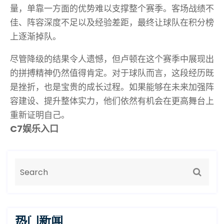
量，单靠一方面的优势难以支撑整个赛季。客场战绩不
佳、阵容深度不足以及经验差距，最终让球队在积分榜
上逐渐掉队。
尽管降级的结果令人遗憾，但卢顿在这个赛季中展现出
的拼搏精神仍然值得肯定。对于球队而言，这段经历既
是挫折，也是宝贵的成长过程。如果能够在未来加强阵
容建设、提升整体实力，他们依然有机会在更高舞台上
重新证明自己。
C7娱乐入口
热门新闻