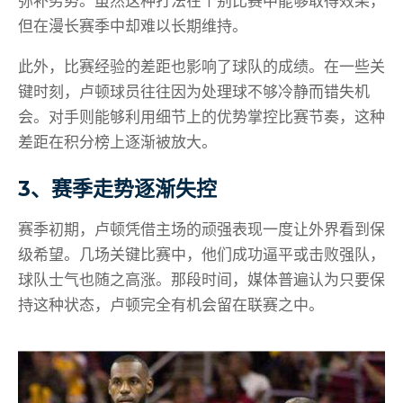
弥补劣势。虽然这种打法在个别比赛中能够取得效果，
但在漫长赛季中却难以长期维持。
此外，比赛经验的差距也影响了球队的成绩。在一些关
键时刻，卢顿球员往往因为处理球不够冷静而错失机
会。对手则能够利用细节上的优势掌控比赛节奏，这种
差距在积分榜上逐渐被放大。
3、赛季走势逐渐失控
赛季初期，卢顿凭借主场的顽强表现一度让外界看到保
级希望。几场关键比赛中，他们成功逼平或击败强队，
球队士气也随之高涨。那段时间，媒体普遍认为只要保
持这种状态，卢顿完全有机会留在联赛之中。