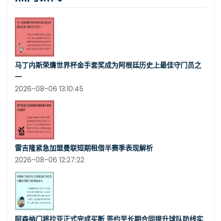
马丁内斯荣膺世界杯金手套奖成为阿根廷历史上最佳守门员之
一
2026-08-06 13:10:45
雷吉隆紧急加盟曼联短期租借半赛季表现解析
2026-08-06 12:27:22
阿森纳门将拉亚正式完成买断 签约至长期合同提升球队防线实