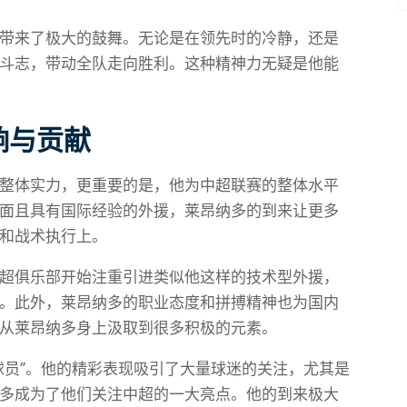
带来了极大的鼓舞。无论是在领先时的冷静，还是
斗志，带动全队走向胜利。这种精神力无疑是他能
响与贡献
整体实力，更重要的是，他为中超联赛的整体水平
面且具有国际经验的外援，莱昂纳多的到来让更多
和战术执行上。
超俱乐部开始注重引进类似他这样的技术型外援，
。此外，莱昂纳多的职业态度和拼搏精神也为国内
从莱昂纳多身上汲取到很多积极的元素。
球员”。他的精彩表现吸引了大量球迷的关注，尤其是
多成为了他们关注中超的一大亮点。他的到来极大