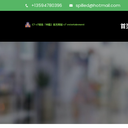
+13594780396
spilled@hotmail.com
首