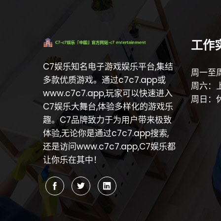
工作
C7娱乐知名电子游戏娱乐平台,集结
周一至周
多款优质游戏。通过c7c7.app或
周六：上
www.c7c7.app,玩家可以快速进入
周日：
C7娱乐大舞台,体验多样化的游戏乐
趣。C7品牌致力于为用户带来极致
体验,无论你是通过c7c7.app搜索,
还是访问www.c7c7.app,C7娱乐都
让你乐在其中！