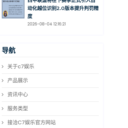
西甲联盟将在下赛季正式引入自
动化越位识别2.0版本提升判罚精
度
2026-08-04 12:16:21
导航
关于c7娱乐
产品展示
资讯中心
服务类型
接洽C7娱乐官方网站