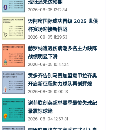
现低迷未达预期
2026-08-05 12:12:34
迈阿密国际成功晋级 2025 世俱
杯赛场迎接新挑战
2026-08-05 11:29:53
赫罗纳遭遇伤病潮多名主力缺阵
战绩明显下滑
2026-08-05 10:44:14
贡多齐告别马赛加盟意甲拉齐奥
开启新征程助力球队再创辉煌
2026-08-05 10:00:13
谢菲联创英超单赛季最惨失球纪
录震惊球迷
2026-08-04 12:57:31