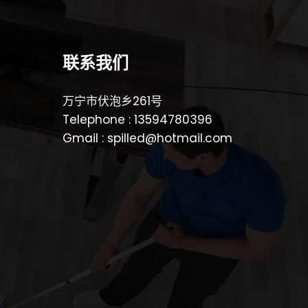
联系我们
万宁市伏泡乡261号
Telephone : 13594780396
Gmail : spilled@hotmail.com