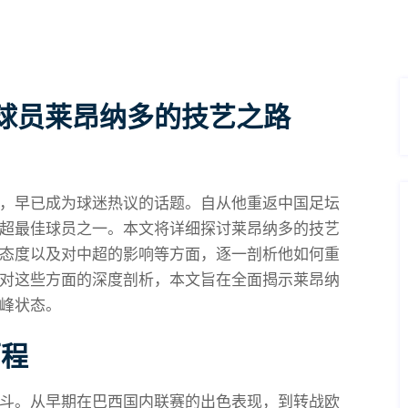
球员莱昂纳多的技艺之路
，早已成为球迷热议的话题。自从他重返中国足坛
超最佳球员之一。本文将详细探讨莱昂纳多的技艺
态度以及对中超的影响等方面，逐一剖析他如何重
对这些方面的深度剖析，本文旨在全面揭示莱昂纳
峰状态。
历程
斗。从早期在巴西国内联赛的出色表现，到转战欧