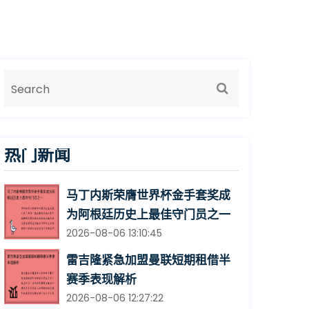
热门新闻
马丁内斯荣膺世界杯金手套奖成
为阿根廷历史上最佳守门员之一
2026-08-06 13:10:45
雷吉隆紧急加盟曼联短期租借半
赛季表现解析
2026-08-06 12:27:22