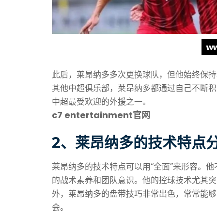
此后，莱昂纳多多次更换球队，但他始终保持
其他中超俱乐部，莱昂纳多都通过自己不断积
中超最受欢迎的外援之一。
c7 entertainment官网
2、莱昂纳多的技术特点
莱昂纳多的技术特点可以用“全面”来形容。
的战术素养和团队意识。他的控球技术尤其突
外，莱昂纳多的盘带技巧非常出色，常常能够
会。