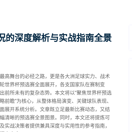
况的深度解析与实战指南全景
最高舞台的必经之路，更是各大洲足球实力、战术
轮世界杯预选赛全面展开，各支国家队在赛制变
出前所未有的复杂态势。本文将以“聚焦世界杯预选
略前瞻”为核心，从整体格局演变、关键球队表现、
面展开系统分析。文章既立足最新比赛动态，又结
幅清晰的预选赛全景图景。同时，本文还将提炼可
及实战决策者提供兼具深度与实用性的参考指南，