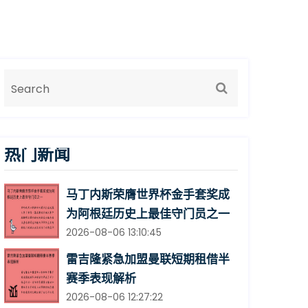
热门新闻
马丁内斯荣膺世界杯金手套奖成
为阿根廷历史上最佳守门员之一
2026-08-06 13:10:45
雷吉隆紧急加盟曼联短期租借半
赛季表现解析
2026-08-06 12:27:22