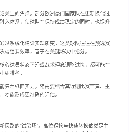
论关注的焦点。部分欧洲豪门国家队在更新换代过
融入体系，使球队在保持成绩稳定的同时，也提升
通过系统化建设实现质变。这类球队往往在预选赛
攻端强调效率，善于在关键场次中抢分。
核心球员状态下滑或战术理念调整过快，都可能在
小组排名。
能只看纸面实力，还需要结合其近期比赛节奏、主
，才能形成更准确的评估。
新思路的“试验场”。高位逼抢与快速转换依然是主