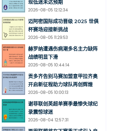
现低迷未达预期
2026-08-05 12:12:34
迈阿密国际成功晋级 2025 世俱
杯赛场迎接新挑战
2026-08-05 11:29:53
赫罗纳遭遇伤病潮多名主力缺阵
战绩明显下滑
2026-08-05 10:44:14
贡多齐告别马赛加盟意甲拉齐奥
开启新征程助力球队再创辉煌
2026-08-05 10:00:13
谢菲联创英超单赛季最惨失球纪
录震惊球迷
2026-08-04 12:57:31