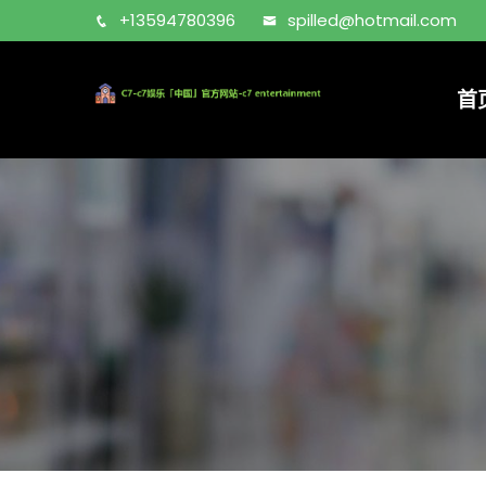
+13594780396
spilled@hotmail.com
首