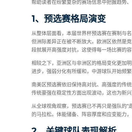
帮助读者在纷繁复杂的赛场信息中把握趋势、
1、预选赛格局演变
从整体层面看，本届世界杯预选赛在赛制与名
但洲际差异正在被不断放大。欧洲区依然是竞
段就展开高强度对抗，这使得每一场比赛的容
相较之下，亚洲区与非洲区的格局变化更加明
进步，强弱分化有所缓和，中游球队开始频繁
南美区预选赛依旧保持高对抗、高强度的传统
传统豪强在稳定性方面出现波动，这也为新兴
从全球视角观察，预选赛已不再只是强队的“
的马拉松。体能储备、阵容厚度和应变能力，
2、关键球队表现解析