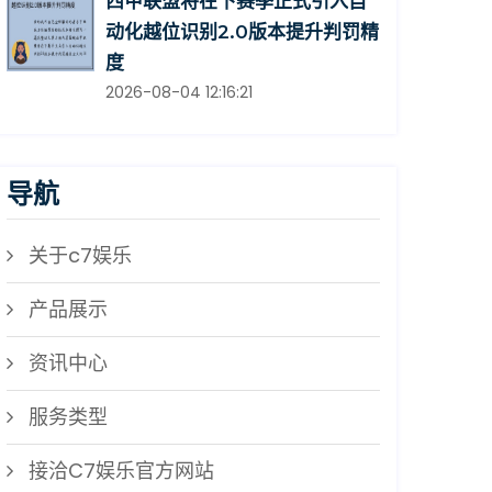
西甲联盟将在下赛季正式引入自
动化越位识别2.0版本提升判罚精
度
2026-08-04 12:16:21
导航
关于c7娱乐
产品展示
资讯中心
服务类型
接洽C7娱乐官方网站