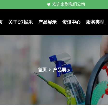
欢迎来到我们公司
页
关于c7娱乐
产品展示
资讯中心
服务类型
首页
产品展示