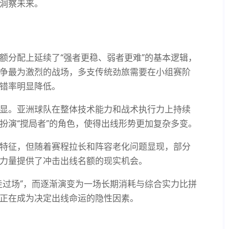
洞察未来。
额分配上延续了“强者更稳、弱者更难”的基本逻辑，
争最为激烈的战场，多支传统劲旅需要在小组赛阶
错率明显降低。
显。亚洲球队在整体技术能力和战术执行力上持续
扮演“搅局者”的角色，使得出线形势更加复杂多变。
特征，但随着赛程拉长和阵容老化问题显现，部分
力量提供了冲击出线名额的现实机会。
走过场”，而逐渐演变为一场长期消耗与综合实力比拼
正在成为决定出线命运的隐性因素。