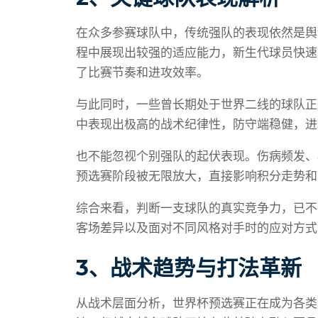
在众多参赛球队中，传统强队的表现依然是舆
程中展现出较强的适应能力，新生代球员快速
了比赛节奏和进攻效率。
与此同时，一些曾长期处于世界二线的球队正
中表现出极高的战术纪律性，防守端稳健，进
也不能忽视个别强队的起伏表现。伤病频发、
预选赛阶段被无限放大，直接影响积分走势和
综合来看，判断一支球队的真实竞争力，已不
客场差异以及面对不同风格对手时的应对方式
3、战术趋势与打法革新
从战术层面分析，世界杯预选赛正在成为各类