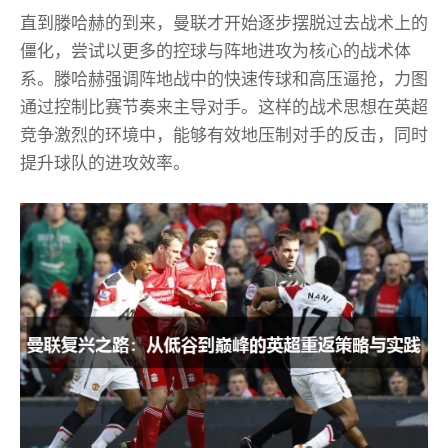
直到滕哈赫的到来，曼联才开始逐步摆脱过去战术上的
僵化，尝试以更多的控球与阵地进攻为核心的战术体
系。滕哈赫强调阵地战中的快速传球和高压逼抢，力图
通过控制比赛节奏来主导对手。这样的战术思想在英超
竞争激烈的环境中，能够有效地压制对手的反击，同时
提升球队的进攻效率。