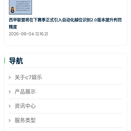
西甲联盟将在下赛季正式引入自动化越位识别2.0版本提升判罚
精度
2026-08-04 12:16:21
导航
关于c7娱乐
产品展示
资讯中心
服务类型