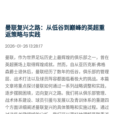
曼联复兴之路：从低谷到巅峰的英超重
返策略与实践
2026-01-26 13:28:17
曼联，作为世界足坛历史上最辉煌的俱乐部之一，曾在
英超赛场上取得辉煌成就。然而，自从亚历克斯·弗格
森爵士退休后，曼联经历了数年的低谷，俱乐部的管理
层、战术打法以及球员阵容都面临着极大的挑战。本篇
文章将重点探讨曼联如何通过一系列战略调整和实践，
逐步摆脱困境，迈向复兴之路。我们将从俱乐部管理、
战术体系建设、球员引援与发展以及青训体系的重建四
个方面详细阐述曼联复兴的具体策略和实施过程。通过