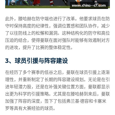
此外，滕哈赫在防守端也进行了改革。他要求球员在防
守时保持高度的纪律性，强调位置感和团队协作，减少
了以往防线上的松懈和漏洞。这种结构化的防守和高位
压迫的结合，使得曼联在面对强队时能够有效遏制对方
的进攻，提升了比赛的整体稳定性。
3、球员引援与阵容建设
在经历了多个赛季的低谷之后，曼联在球员引援上逐渐
理性，并重新制定了长期的阵容建设规划。无论是在引
进年轻潜力股，还是在补强关键位置方面，曼联都显示
出更为科学的引援策略。尤其是在滕哈赫到来后，曼联
加强了阵容的深度，签下了包括弗兰基·德容和卡塞米
罗等具有大赛经验的球员。