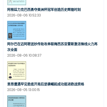
阿根廷力克巴西勇夺美洲杯冠军创造历史辉煌时刻
2026-08-06 10:52:33
阿尔巴在迈阿密送妙传助攻串联梅西苏亚雷斯激活锋线火力再
次全面
2026-08-06 10:08:37
里昂遭遇罕见垫底开局后逆袭崛起成功挺进欧战资格
2026-08-05 13:00:15