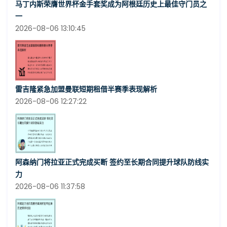
马丁内斯荣膺世界杯金手套奖成为阿根廷历史上最佳守门员之
一
2026-08-06 13:10:45
雷吉隆紧急加盟曼联短期租借半赛季表现解析
2026-08-06 12:27:22
阿森纳门将拉亚正式完成买断 签约至长期合同提升球队防线实
力
2026-08-06 11:37:58