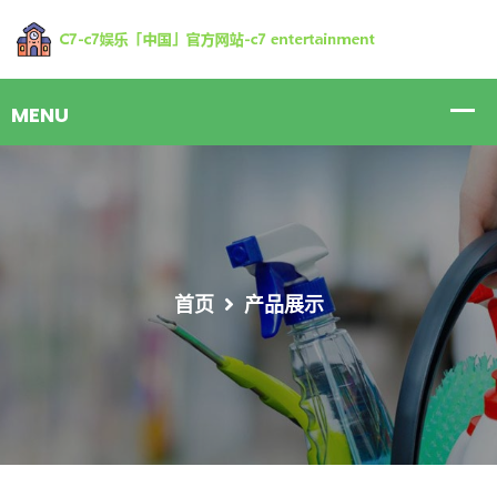
首页
产品展示