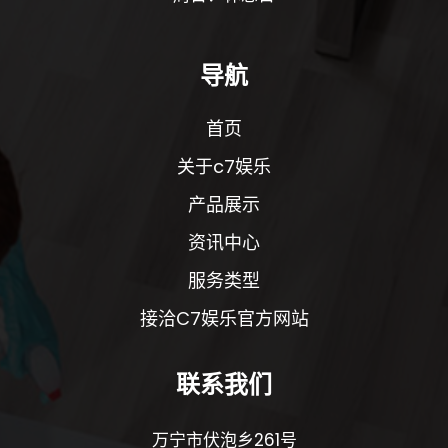
导航
首页
关于c7娱乐
产品展示
资讯中心
服务类型
接洽C7娱乐官方网站
联系我们
万宁市伏泡乡261号