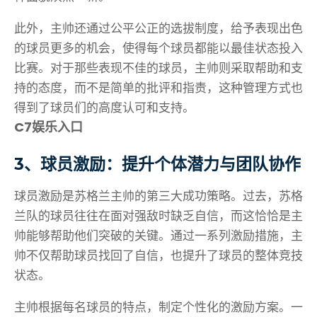
此外，主帅还通过公平公正的选拔制度，给予表现出色
的球员更多的机会，使得每个球员都能以最佳状态投入
比赛。对于那些表现不佳的球员，主帅则采取帮助和支
持的态度，而不是简单的批评和指责，这种管理方式也
得到了球员们的高度认可和支持。
C7娱乐入口
3、球员激励：提升个体潜力与团队协作
球员激励是苏格兰主帅的第三大成功策略。过去，苏格
兰队的球员往往在面对强敌时缺乏自信，而这恰恰是主
帅能够帮助他们突破的关键。通过一系列激励措施，主
帅不仅帮助球员找回了自信，也提升了球员的整体竞技
状态。
主帅根据每名球员的特点，制定个性化的激励方案。一