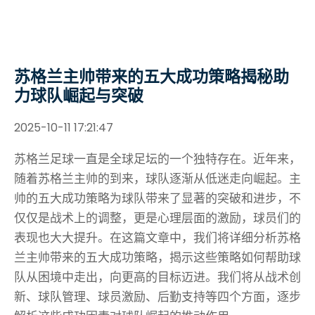
苏格兰主帅带来的五大成功策略揭秘助
力球队崛起与突破
2025-10-11 17:21:47
苏格兰足球一直是全球足坛的一个独特存在。近年来，
随着苏格兰主帅的到来，球队逐渐从低迷走向崛起。主
帅的五大成功策略为球队带来了显著的突破和进步，不
仅仅是战术上的调整，更是心理层面的激励，球员们的
表现也大大提升。在这篇文章中，我们将详细分析苏格
兰主帅带来的五大成功策略，揭示这些策略如何帮助球
队从困境中走出，向更高的目标迈进。我们将从战术创
新、球队管理、球员激励、后勤支持等四个方面，逐步