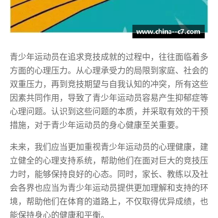
青少年运动员在追求竞技成就的过程中，往往面临着多
方面的心理压力。从心理承受力的局限到家庭、社会的
双重压力，再到竞技期望与自我认知的冲突，所有这些
因素共同作用，导致了青少年运动员容易产生抑郁症等
心理问题。认识到这些问题的本质，并采取有效的干预
措施，对于青少年运动员的身心健康至关重要。
未来，我们应当更加重视青少年运动员的心理健康，建
立健全的心理支持系统，帮助他们在面对巨大的竞技压
力时，能够保持良好的心态。同时，家长、教练以及社
会各界也应当为青少年运动员提供更加理解和支持的环
境，帮助他们在体育的道路上，不仅取得优异成绩，也
能保持身心的健康和平衡。