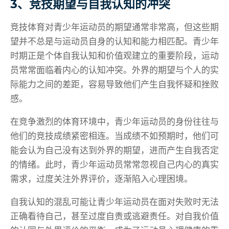
3、竞技期望与自我认知的冲突
竞技体育对青少年运动员的期望通常非常高，但这些期
望并不总是与运动员自身的认知和能力相匹配。青少年
时期正是个体自我认知和价值观建立的重要阶段，运动
员常常面临着内心的认知冲突。外界的期望与个人的实
际能力之间的差距，容易导致他们产生自我怀疑和挫败
感。
在竞争激烈的体育环境中，青少年运动员的身份往往与
他们的竞技成绩紧密相连。当成绩不如预期时，他们可
能会认为自己没有达到外界的期望，进而产生自我否定
的情绪。此时，青少年运动员常常忽视自己内心的真实
需求，过度关注外界评价，逐渐陷入心理困境。
自我认知的混乱可能让青少年运动员在面对失败时无法
正确看待自己，甚至过度自责或逃避责任。对自我价值