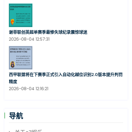
谢菲联创英超单赛季最惨失球纪录震惊球迷
2026-08-04 12:57:31
西甲联盟将在下赛季正式引入自动化越位识别2.0版本提升判罚
精度
2026-08-04 12:16:21
导航