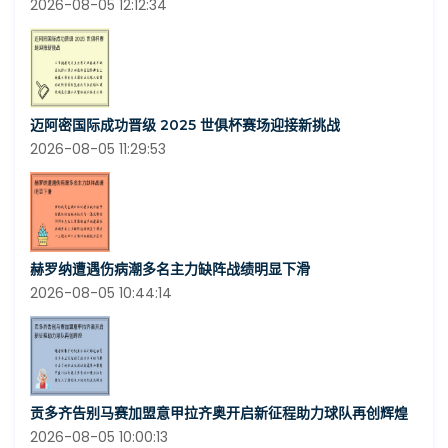
2026-08-05 12:12:34
迈阿密国际成功晋级 2025 世俱杯赛场迎接新挑战
2026-08-05 11:29:53
赫罗纳遭遇伤病潮多名主力缺阵战绩明显下滑
2026-08-05 10:44:14
贡多齐告别马赛加盟意甲拉齐奥开启新征程助力球队再创辉煌
2026-08-05 10:00:13