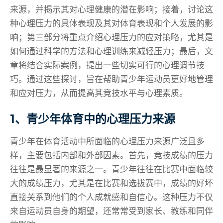
来源，并揭示其对心理健康的潜在影响；接着，讨论这
种心理压力的具体表现及其对体育表现和个人发展的影
响；第三部分将重点介绍心理压力的应对策略，尤其是
如何通过科学的方法和心理训练来减轻压力；最后，文
章将结合实际案例，提出一些切实可行的心理调节技
巧。通过这些探讨，旨在帮助青少年运动员更好地管理
和应对压力，从而提高其竞技水平与心理素质。
1、青少年体育中的心理压力来源
青少年在体育活动中所面临的心理压力来源广泛且多
样，主要包括内部和外部因素。首先，竞技成绩的压力
往往是最显著的来源之一。青少年往往在比赛中面临较
大的成绩压力，尤其是在比赛和选拔赛中，成绩的好坏
直接关系到他们的个人成就感和自信心。这种压力不仅
来自运动员自身的期望，还常常受到家长、教练和同伴