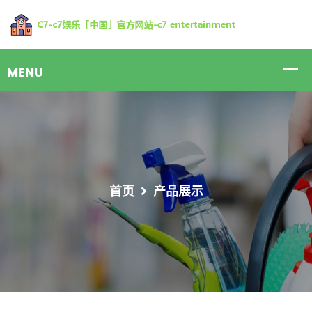
首页
产品展示