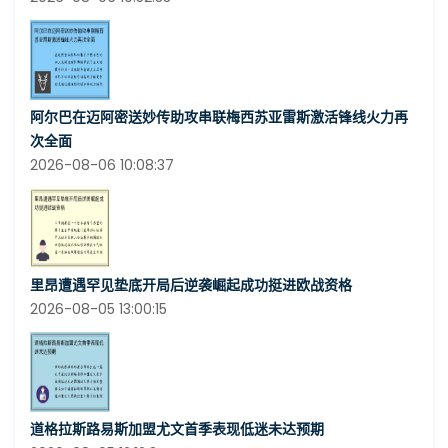
阿尔巴在迈阿密送妙传助攻串联梅西苏亚雷斯激活锋线火力再
次全面
2026-08-06 10:08:37
里昂遭遇罕见垫底开局后逆袭崛起成功挺进欧战资格
2026-08-05 13:00:15
道格拉斯路易斯加盟尤文首季表现低迷未达预期