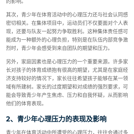
的影响。
其次，青少年在体育活动中的心理压力还与社会认同感
密切相关。在集体项目中，运动员们不仅要面对个人表
现，还要与队友一起努力争取胜利。这种集体责任感可
能成为一种额外的心理负担，特别是在队伍内部竞争激
烈时，青少年会感受到来自团队的期望和压力。
另外，家庭因素也是心理压力的一个重要来源。许多家
长对孩子的体育成绩抱有很高的期望，尤其是在家庭经
济支持较好的情况下，家长往往希望孩子能够在某一领
域有所建树。家长的过度期望和对成绩的强烈要求，可
能会导致青少年产生焦虑、压力和自我怀疑，从而影响
他们的体育表现。
2、青少年心理压力的表现及影响
青少年在体育活动中所遭受的心理压力，往往会通过多