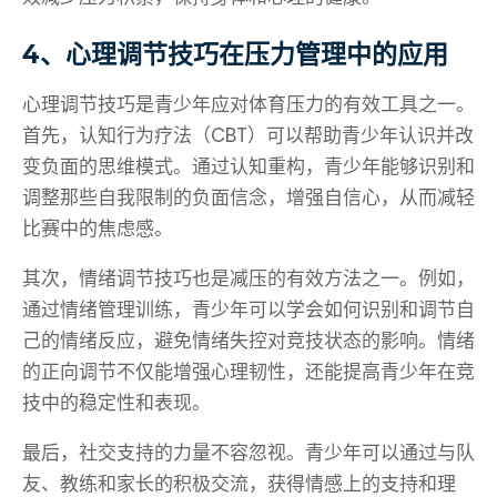
4、心理调节技巧在压力管理中的应用
心理调节技巧是青少年应对体育压力的有效工具之一。
首先，认知行为疗法（CBT）可以帮助青少年认识并改
变负面的思维模式。通过认知重构，青少年能够识别和
调整那些自我限制的负面信念，增强自信心，从而减轻
比赛中的焦虑感。
其次，情绪调节技巧也是减压的有效方法之一。例如，
通过情绪管理训练，青少年可以学会如何识别和调节自
己的情绪反应，避免情绪失控对竞技状态的影响。情绪
的正向调节不仅能增强心理韧性，还能提高青少年在竞
技中的稳定性和表现。
最后，社交支持的力量不容忽视。青少年可以通过与队
友、教练和家长的积极交流，获得情感上的支持和理