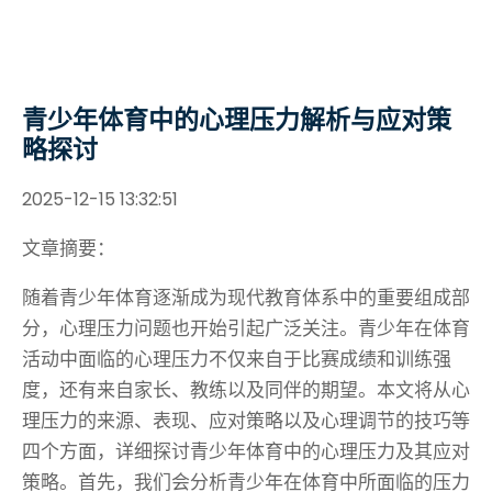
青少年体育中的心理压力解析与应对策
略探讨
2025-12-15 13:32:51
文章摘要：
随着青少年体育逐渐成为现代教育体系中的重要组成部
分，心理压力问题也开始引起广泛关注。青少年在体育
活动中面临的心理压力不仅来自于比赛成绩和训练强
度，还有来自家长、教练以及同伴的期望。本文将从心
理压力的来源、表现、应对策略以及心理调节的技巧等
四个方面，详细探讨青少年体育中的心理压力及其应对
策略。首先，我们会分析青少年在体育中所面临的压力