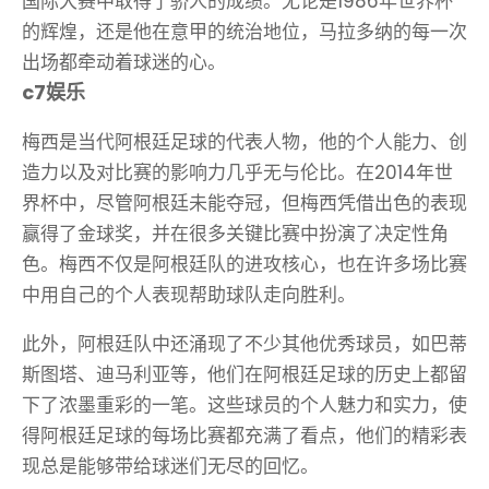
国际大赛中取得了骄人的成绩。无论是1986年世界杯
的辉煌，还是他在意甲的统治地位，马拉多纳的每一次
出场都牵动着球迷的心。
c7娱乐
梅西是当代阿根廷足球的代表人物，他的个人能力、创
造力以及对比赛的影响力几乎无与伦比。在2014年世
界杯中，尽管阿根廷未能夺冠，但梅西凭借出色的表现
赢得了金球奖，并在很多关键比赛中扮演了决定性角
色。梅西不仅是阿根廷队的进攻核心，也在许多场比赛
中用自己的个人表现帮助球队走向胜利。
此外，阿根廷队中还涌现了不少其他优秀球员，如巴蒂
斯图塔、迪马利亚等，他们在阿根廷足球的历史上都留
下了浓墨重彩的一笔。这些球员的个人魅力和实力，使
得阿根廷足球的每场比赛都充满了看点，他们的精彩表
现总是能够带给球迷们无尽的回忆。