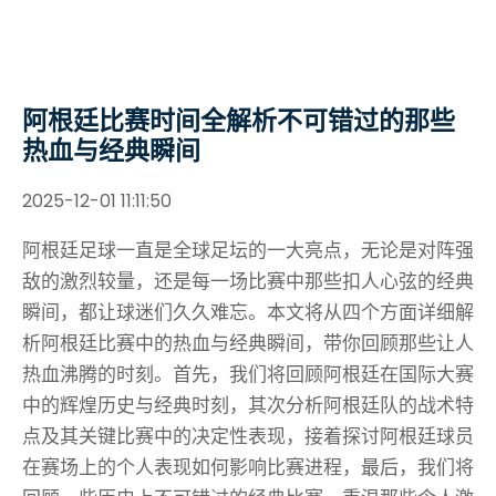
阿根廷比赛时间全解析不可错过的那些
热血与经典瞬间
2025-12-01 11:11:50
阿根廷足球一直是全球足坛的一大亮点，无论是对阵强
敌的激烈较量，还是每一场比赛中那些扣人心弦的经典
瞬间，都让球迷们久久难忘。本文将从四个方面详细解
析阿根廷比赛中的热血与经典瞬间，带你回顾那些让人
热血沸腾的时刻。首先，我们将回顾阿根廷在国际大赛
中的辉煌历史与经典时刻，其次分析阿根廷队的战术特
点及其关键比赛中的决定性表现，接着探讨阿根廷球员
在赛场上的个人表现如何影响比赛进程，最后，我们将