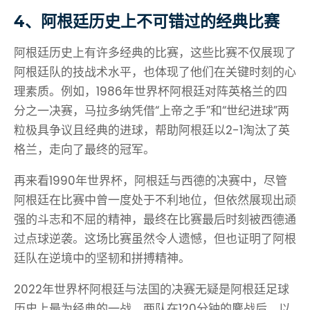
4、阿根廷历史上不可错过的经典比赛
阿根廷历史上有许多经典的比赛，这些比赛不仅展现了
阿根廷队的技战术水平，也体现了他们在关键时刻的心
理素质。例如，1986年世界杯阿根廷对阵英格兰的四
分之一决赛，马拉多纳凭借“上帝之手”和“世纪进球”两
粒极具争议且经典的进球，帮助阿根廷以2-1淘汰了英
格兰，走向了最终的冠军。
再来看1990年世界杯，阿根廷与西德的决赛中，尽管
阿根廷在比赛中曾一度处于不利地位，但依然展现出顽
强的斗志和不屈的精神，最终在比赛最后时刻被西德通
过点球逆袭。这场比赛虽然令人遗憾，但也证明了阿根
廷队在逆境中的坚韧和拼搏精神。
2022年世界杯阿根廷与法国的决赛无疑是阿根廷足球
历史上最为经典的一战。两队在120分钟的鏖战后，以