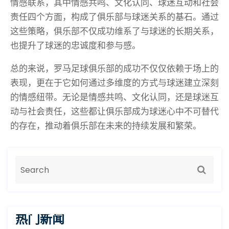
情感联系，其中情感共鸣、文化认同、球迷互动和社会
责任四个方面，构成了俱乐部与球迷关系的基石。通过
这些策略，俱乐部不仅成功维系了与球迷的长期关系，
也提升了球迷的忠诚度和参与感。
总的来说，罗马足球俱乐部的成功不仅仅依赖于场上的
表现，更在于它如何通过多维度的方式与球迷建立深刻
的情感纽带。无论是情感共鸣、文化认同，还是球迷互
动与社会责任，这些都让俱乐部成为球迷心中不可替代
的存在，推动着俱乐部在未来的持续发展和繁荣。
热门新闻