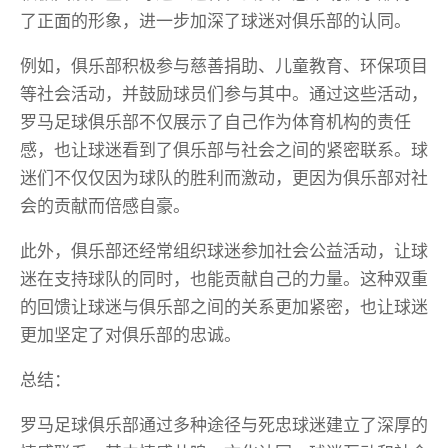
了正面的形象，进一步加深了球迷对俱乐部的认同。
例如，俱乐部积极参与慈善捐助、儿童教育、环保项目
等社会活动，并鼓励球员们参与其中。通过这些活动，
罗马足球俱乐部不仅展示了自己作为体育机构的责任
感，也让球迷看到了俱乐部与社会之间的紧密联系。球
迷们不仅仅因为球队的胜利而激动，更因为俱乐部对社
会的贡献而倍感自豪。
此外，俱乐部还经常组织球迷参加社会公益活动，让球
迷在支持球队的同时，也能贡献自己的力量。这种双重
的回馈让球迷与俱乐部之间的关系更加紧密，也让球迷
更加坚定了对俱乐部的忠诚。
总结：
罗马足球俱乐部通过多种途径与死忠球迷建立了深厚的