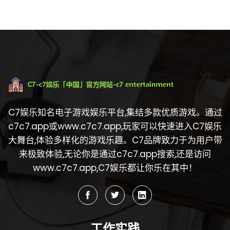
C7娱乐知名电子游戏娱乐平台,集结多款优质游戏。通过
c7c7.app或www.c7c7.app,玩家可以快速进入C7娱乐
大舞台,体验多样化的游戏乐趣。C7品牌致力于为用户带
来极致体验,无论你是通过c7c7.app搜索,还是访问
www.c7c7.app,C7娱乐都让你乐在其中！
工作实践