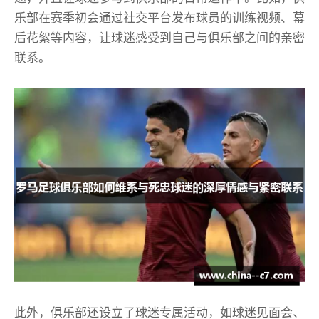
乐部在赛季初会通过社交平台发布球员的训练视频、幕
后花絮等内容，让球迷感受到自己与俱乐部之间的亲密
联系。
此外，俱乐部还设立了球迷专属活动，如球迷见面会、