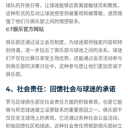
球队的开放日等，让球迷能够近距离接触球员和教练。
这种形式的互动让球迷感受到被重视和被尊敬，进而增
强了他们与俱乐部之间的情感联系。
C7娱乐官方网站
俱乐部还通过设立会员制度，为球迷提供独家内容和特
别待遇，进一步拉近了俱乐部与球迷之间的关系。球迷
们不仅在比赛日享受主场优势，还能通过会员活动参与
到俱乐部的决策讨论中，这种参与感让他们更加忠诚于
俱乐部。
4、社会责任：回馈社会与球迷的承诺
罗马足球俱乐部在社会责任方面的积极表现，也是它能
够与死忠球迷建立深厚联系的重要原因之一。俱乐部不
仅仅关注球场上的表现，它还通过各种社会公益活动，
积极回馈社区和球迷。这种社会责任感帮助俱乐部树立