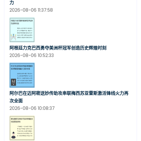
力
2026-08-06 11:37:58
阿根廷力克巴西勇夺美洲杯冠军创造历史辉煌时刻
2026-08-06 10:52:33
阿尔巴在迈阿密送妙传助攻串联梅西苏亚雷斯激活锋线火力再
次全面
2026-08-06 10:08:37