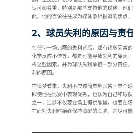
认可和尊重，特别是那些支持他的球迷，他们
此，他的言论往往成为媒体争相报道的焦点。
2、球员失利的原因与责
在任何一场比赛的失利背后，都有诸多因素的
化学反应不佳等，都是可能导致失利的原因。
析这些因素，并为球队失利承担一部分责任。
利的原因。
在追梦看来，失利不应该简单地归咎于单个球
即使他在比赛中表现优秀，也认为自己和球队
之一，追梦不仅要在场上提供能量，也要在场
在面对失利时始终保持清醒的头脑，并尽可能