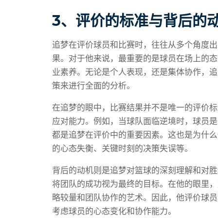
3、评价的标准与背后的
追梦在评价球员和比赛时，往往从多个角度出
果。对于他来说，最重要的是球员在场上的态
业素养。无论是个人表现，还是集体协作，追
策来进行全面的分析。
在追梦的眼中，比赛结果并不是唯一的评价标
应对能力。例如，当球队面临逆境时，球员是
都是追梦在评价中的重要因素。这也是为什么
的心态失衡、关键时刻的决策失误等。
背后的动机则是追梦对篮球的深刻理解和对胜
将团队的成功视为最终的目标。在他的眼里，
略较量和团队协作的艺术。因此，他评价球员
考虑球员的心态变化和协作能力。