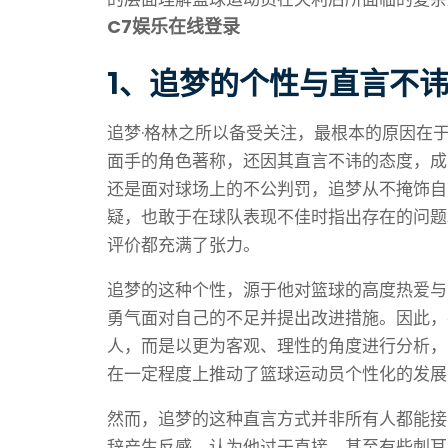
C7娱乐在线登录
1、追梦的个性与直言不
追梦·格林之所以备受关注，最根本的原因在
面手的角色著称，还因其直言不讳的态度，成
还是面对球场上的不公判罚，追梦从不掩饰自
疑，也敢于在球队表现不佳时指出存在的问题
评价都充满了张力。
追梦的这种个性，源于他对篮球的高度热爱与
勇气面对自己的不足并提出改进措施。因此，
人，而是以更为客观、理性的角度进行分析，
在一定程度上推动了篮球运动员个性化的发展
然而，追梦的这种直言方式并非所有人都能接
辞产生反感，认为他过于直接，甚至有些刺耳