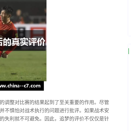
的调整对比赛的结果起到了至关重要的作用。尽管
并不惧怕对战术执行的问题进行批评。如果战术安
的失利就不可避免。因此，追梦的评价不仅仅是针