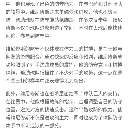
中，他也展现了出色的防守能力。在与巴萨和其他强队
的较量中，维尼修斯并未单纯依赖进攻，他也积极回
防，帮助球队在防守端站稳脚跟。在多次反击中，维尼
修斯不仅为球队进攻创造了空间，同时在丢球后能快速
回追，参与到防守中。
维尼修斯的防守不仅体现在体力上的拼搏，更在于他与
队友的协同配合。通过快速的反应和预判，维尼修斯成
功地限制了对手边路球员的发挥。他的防守意识和拼搏
精神，帮助球队抵挡住了不少对手的攻势，这一点在整
个国王杯的赛事中都表现得尤为突出。
此外，维尼修斯也在战术层面给予了球队巨大的支持。
在比赛中，他能根据教练的指示，合理调整自己的防守
位置，避免对方的快速反击。这种平衡攻防的能力，使
得维尼修斯不仅是进攻的主力，同时也成为了球队防守
体系中不可或缺的一部分。