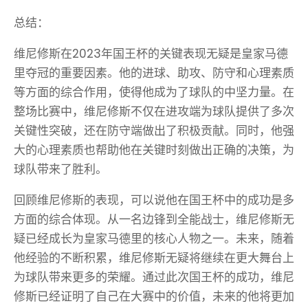
总结：
维尼修斯在2023年国王杯的关键表现无疑是皇家马德
里夺冠的重要因素。他的进球、助攻、防守和心理素质
等方面的综合作用，使得他成为了球队的中坚力量。在
整场比赛中，维尼修斯不仅在进攻端为球队提供了多次
关键性突破，还在防守端做出了积极贡献。同时，他强
大的心理素质也帮助他在关键时刻做出正确的决策，为
球队带来了胜利。
回顾维尼修斯的表现，可以说他在国王杯中的成功是多
方面的综合体现。从一名边锋到全能战士，维尼修斯无
疑已经成长为皇家马德里的核心人物之一。未来，随着
他经验的不断积累，维尼修斯无疑将继续在更大舞台上
为球队带来更多的荣耀。通过此次国王杯的成功，维尼
修斯已经证明了自己在大赛中的价值，未来的他将更加