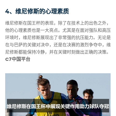
4、维尼修斯的心理素质
维尼修斯在国王杯的表现，除了在技术上的出色之外，
他的心理素质也是一大亮点。尤其是在面对强队和高压
环境时，维尼修斯展现出了非常强的抗压能力。无论是
在与巴萨的关键对决中，还是在决赛的激烈争夺中，维
尼修斯都能保持冷静，并在关键时刻做出正确的决策。
C7中国平台