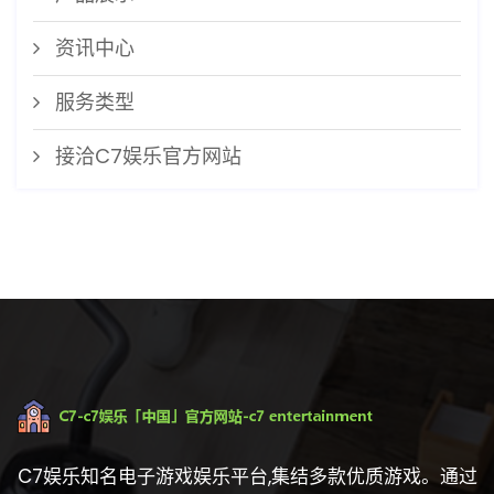
资讯中心
服务类型
接洽C7娱乐官方网站
C7娱乐知名电子游戏娱乐平台,集结多款优质游戏。通过