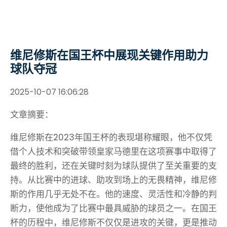
维尼修斯在国王杯中展现关键作用助力
球队夺冠
2025-10-07 16:06:28
文章摘要：
维尼修斯在2023年国王杯的表现堪称耀眼，他不仅凭
借个人技术和突破带领皇家马德里在这项赛事中取得了
最终的胜利，还在关键时刻为球队提供了至关重要的支
持。从比赛中的进球、助攻到场上的无畏精神，维尼修
斯的作用几乎无处不在。他的速度、灵活性和冷静的判
断力，使他成为了比赛中最具威胁的球员之一。在国王
杯的历程中，维尼修斯不仅仅是进攻的关键，更是推动