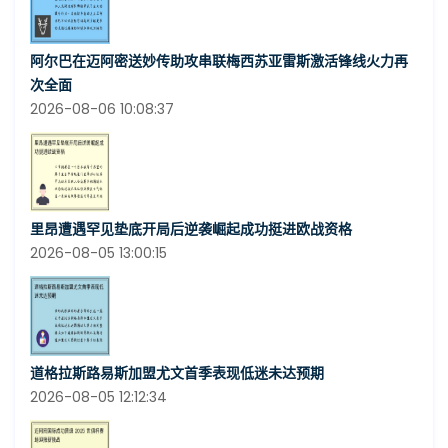
阿尔巴在迈阿密送妙传助攻串联梅西苏亚雷斯激活锋线火力再
次全面
2026-08-06 10:08:37
里昂遭遇罕见垫底开局后逆袭崛起成功挺进欧战资格
2026-08-05 13:00:15
道格拉斯路易斯加盟尤文首季表现低迷未达预期
2026-08-05 12:12:34