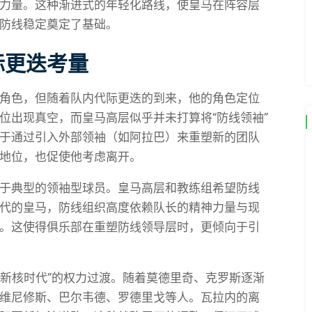
力量。这种渐进式的年轻化路线，使皇马在阵容层
防线稳定奠定了基础。
际更迭考量
角色，但随着队内代际更迭的到来，他的角色定位
位出现真空，而皇马高层似乎并未打算将“防线领袖”
于通过引入外部领袖（如阿拉巴）来重塑新的团队
地位，也促使他考虑离开。
于典型的领袖型球员。皇马高层和教练组希望防线
代的皇马，防线组织高度依赖队长的精神力量与现
。这使得俱乐部在重塑防线领导层时，更倾向于引
轻新核时代”的权力过渡。随着莫德里奇、克罗斯逐渐
维尼修斯、巴尔韦德、罗德里戈等人。瓦拉内的离