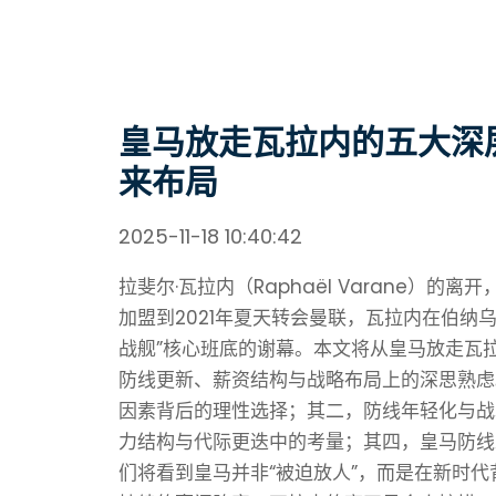
皇马放走瓦拉内的五大深
来布局
2025-11-18 10:40:42
拉斐尔·瓦拉内（Raphaël Varane）的
加盟到2021年夏天转会曼联，瓦拉内在伯纳
战舰”核心班底的谢幕。本文将从皇马放走瓦
防线更新、薪资结构与战略布局上的深思熟虑
因素背后的理性选择；其二，防线年轻化与战
力结构与代际更迭中的考量；其四，皇马防线
们将看到皇马并非“被迫放人”，而是在新时