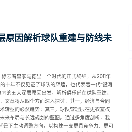
层原因解析球队重建与防线未
离开，标志着皇家马德里一个时代的正式终结。从2011年
乌的十年不仅见证了球队的辉煌，也代表着一代“银河
拉内的五大深层原因出发，解析俱乐部在球队重建、
。文章将从四个方面深入探讨：其一，经济与合同
术转型的必然趋势；其三，球队管理层在更衣室权
未来布局与长远规划的蓝图。通过多角度剖析，我
代背景下主动调整方向，以构建一支更具竞争力、更可