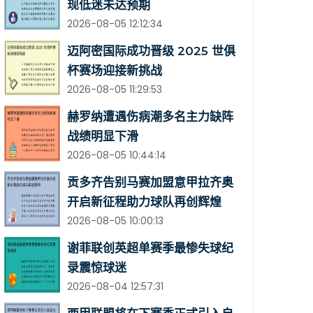
现低迷未达预期
2026-08-05 12:12:34
迈阿密国际成功晋级 2025 世俱
杯赛场迎接新挑战
2026-08-05 11:29:53
赫罗纳遭遇伤病潮多名主力缺阵
战绩明显下滑
2026-08-05 10:44:14
贡多齐告别马赛加盟意甲拉齐奥
开启新征程助力球队再创辉煌
2026-08-05 10:00:13
谢菲联创英超单赛季最惨失球纪
录震惊球迷
2026-08-04 12:57:31