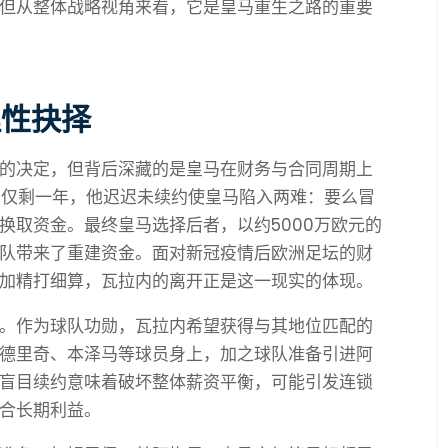
但从整体战略视角来看，它是皇马重生之路的重要
。
理性抉择
的决定，但背后深藏的是皇马在财务与合同周期上
到期仅剩一年，他迟迟未续约使皇马陷入两难：要么冒
换取资金。最终皇马选择后者，以约5000万欧元的
队带来了重建资金。面对新冠疫情后欧洲足坛的财
加精打细算，瓦拉内的离开正是这一现实的体现。
。作为球队功勋，瓦拉内希望获得与其地位匹配的
德里奇、本泽马等球员身上，加之球队准备引进阿
盲目续约意味着破坏整体薪资平衡，可能引发连锁
合长期利益。