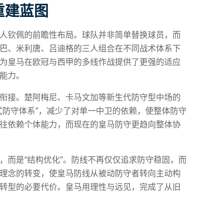
重建蓝图
人钦佩的前瞻性布局。球队并非简单替换球员，而
巴、米利唐、吕迪格的三人组合在不同战术体系下
为皇马在欧冠与西甲的多线作战提供了更强的适应
能力。
衔接。楚阿梅尼、卡马文加等新生代防守型中场的
式防守体系”，减少了对单一中卫的依赖，使整体防守
往依赖个体能力，而现在的皇马防守更趋向整体协
，而是“结构优化”。防线不再仅仅追求防守稳固，而
理念的转变，使皇马防线从被动防守者转向主动构
转型的必要代价。皇马用理性与远见，完成了从旧