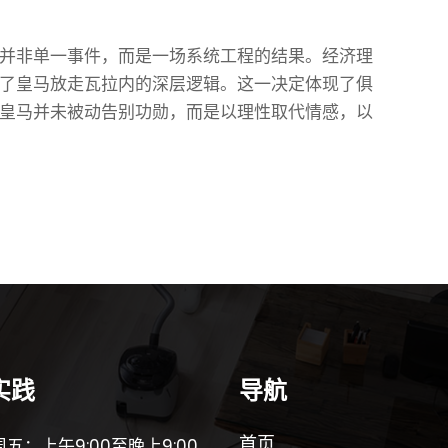
并非单一事件，而是一场系统工程的结果。经济理
了皇马放走瓦拉内的深层逻辑。这一决定体现了俱
皇马并未被动告别功勋，而是以理性取代情感，以
实践
导航
首页
五：上午9:00至晚上9:00