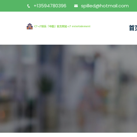
+13594780396
spilled@hotmail.com
首