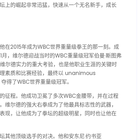
坛上的崛起非常迅猛，快速从一个无名新手，成长
在2015年成为WBC世界重量级拳王的那一刻。成
年1月，维尔德迎战当时的WBC重量级冠军伯曼·斯图弗
不仅是对维尔德实力的重大考验，也是他职业生涯的关键时
质和比赛经验，最终以 unanimous
赛，夺得了WBC世界重量级冠军。
的征程。他成功卫冕了多次WBC金腰带，并在过程
。维尔德的强大右拳成为了他最具标志性的武器，
表现，让他成为了拳坛的超级明星，同时也让他在
坛其他顶级选手的对决。他和安东尼·约书亚