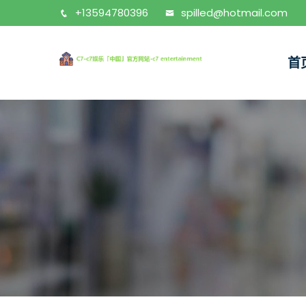
+13594780396
spilled@hotmail.com
首