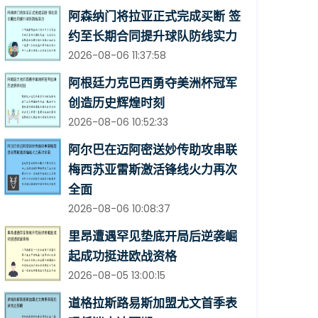
阿森纳门将拉亚正式完成买断 签
约至长期合同提升球队防线实力
2026-08-06 11:37:58
阿根廷力克巴西勇夺美洲杯冠军
创造历史辉煌时刻
2026-08-06 10:52:33
阿尔巴在迈阿密送妙传助攻串联
梅西苏亚雷斯激活锋线火力再次
全面
2026-08-06 10:08:37
里昂遭遇罕见垫底开局后逆袭崛
起成功挺进欧战资格
2026-08-05 13:00:15
道格拉斯路易斯加盟尤文首季表