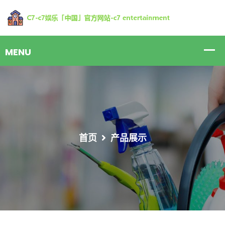
首页
产品展示