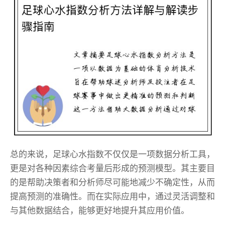
总的来说，足球心水指数不仅仅是一项数据分析工具，
更是对各种因素综合考量后形成的预测模型。其主要目
的是帮助决策者和分析师尽可能地减少不确定性，从而
提高预测的准确性。而在实际应用中，通过灵活调整和
与其他数据结合，能够更好地提升其应用价值。