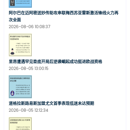
阿尔巴在迈阿密送妙传助攻串联梅西苏亚雷斯激活锋线火力再
次全面
2026-08-06 10:08:37
里昂遭遇罕见垫底开局后逆袭崛起成功挺进欧战资格
2026-08-05 13:00:15
道格拉斯路易斯加盟尤文首季表现低迷未达预期
2026-08-05 12:12:34