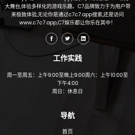
大舞台,体验多样化的游戏乐趣。C7品牌致力于为用户带
来极致体验,无论你是通过c7c7.app搜索,还是访问
www.c7c7.app,C7娱乐都让你乐在其中！
工作实践
周一至周五：上午9:00至晚上9:00周六：上午10:00至
下午4:00
周日：休息日
导航
首页