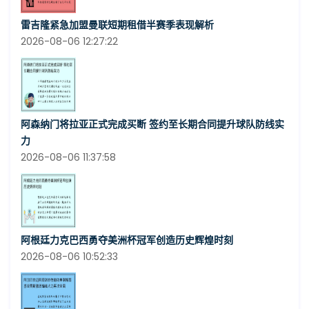
雷吉隆紧急加盟曼联短期租借半赛季表现解析
2026-08-06 12:27:22
阿森纳门将拉亚正式完成买断 签约至长期合同提升球队防线实
力
2026-08-06 11:37:58
阿根廷力克巴西勇夺美洲杯冠军创造历史辉煌时刻
2026-08-06 10:52:33