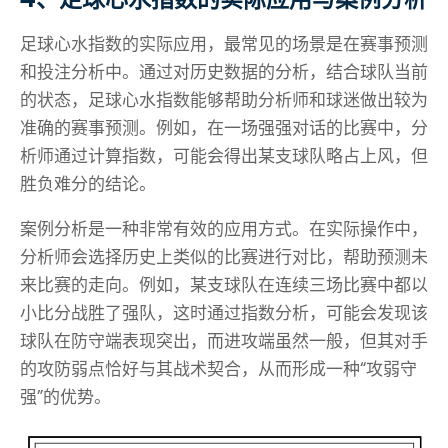
足球心水指数的实际应用，最常见的场景是在赛事预测
和投注分析中。通过对历史数据的分析，结合球队当前
的状态，足球心水指数能够帮助分析师和球迷做出较为
准确的赛事预测。例如，在一场强强对话的比赛中，分
析师通过计算指数，可能会得出某支球队略占上风，但
胜负难分的结论。
案例分析是一种非常有效的应用方式。在实际操作中，
分析师会选择历史上类似的比赛进行对比，帮助预测未
来比赛的走向。例如，某支球队在连续三场比赛中都以
小比分战胜了强队，这时通过指数分析，可能会发现该
球队在防守端表现突出，而进攻端虽然一般，但其对手
的攻防弱点恰好与其战术契合，从而形成一种“攻弱守
强”的优势。