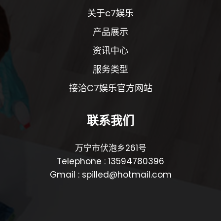
关于c7娱乐
产品展示
资讯中心
服务类型
接洽C7娱乐官方网站
联系我们
万宁市伏泡乡261号
Telephone : 13594780396
Gmail : spilled@hotmail.com