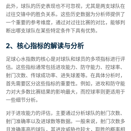
此外，球队的历史表现也不可忽视，尤其是两支球队在
过往交锋中的胜负关系。这些历史数据为分析师提供了
一个重要的参考维度，通过对过往比赛的对比，能够判
断出哪支球队在某些特定条件下具有优势。
2、核心指标的解读与分析
足球心水指数的核心是对球队和球员的多项指标进行评
估。这些指标通常包括进攻能力、防守能力、控球率、
射门次数、传球成功率、进失球差等。在具体分析时，
首先需要区分这些指标的重要性。例如，进攻和防守能
力对大多数比赛结果的影响最大，而控球率则更适用于
一些细节分析。
对于进攻能力的评估，主要通过分析球队的射门次数、
射门准确率以及进球数等数据。一般来说，射门次数多
且准确率高的球队，其进攻威胁也较大，取胜的概率相