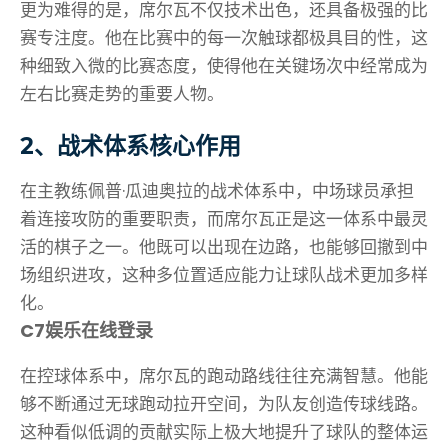
更为难得的是，席尔瓦不仅技术出色，还具备极强的比
赛专注度。他在比赛中的每一次触球都极具目的性，这
种细致入微的比赛态度，使得他在关键场次中经常成为
左右比赛走势的重要人物。
2、战术体系核心作用
在主教练佩普·瓜迪奥拉的战术体系中，中场球员承担
着连接攻防的重要职责，而席尔瓦正是这一体系中最灵
活的棋子之一。他既可以出现在边路，也能够回撤到中
场组织进攻，这种多位置适应能力让球队战术更加多样
化。
C7娱乐在线登录
在控球体系中，席尔瓦的跑动路线往往充满智慧。他能
够不断通过无球跑动拉开空间，为队友创造传球线路。
这种看似低调的贡献实际上极大地提升了球队的整体运