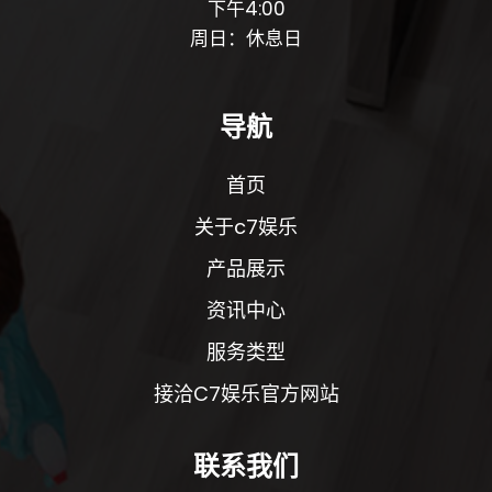
下午4:00
周日：休息日
导航
首页
关于c7娱乐
产品展示
资讯中心
服务类型
接洽C7娱乐官方网站
联系我们