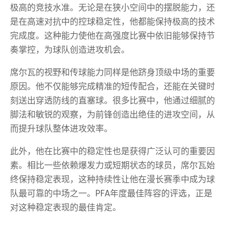
极高的竞技水准。无论是在狭小空间中的摆脱能力，还
是在高速对抗中的控球稳定性，他都能保持极高的技术
完成度。这种能力使他在高强度比赛中依旧能够保持节
奏掌控，为球队创造进攻机会。
席尔瓦的视野和传球能力同样是他跻身顶级中场的重要
原因。他不仅能够完成精准的短传配合，还能在关键时
刻送出穿透防线的直塞球。很多比赛中，他通过细腻的
脚法和敏锐的观察，为前锋创造出绝佳的进攻空间，从
而提升球队整体进攻效率。
此外，他在比赛中的稳定性也是获得广泛认可的重要因
素。相比一些依赖爆发力或短期状态的球员，席尔瓦始
终保持稳定表现，这种持续性让他在漫长赛季中成为球
队最可靠的中场之一。PFA年度最佳阵容的评选，正是
对这种稳定表现的最佳肯定。