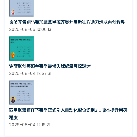
贡多齐告别马赛加盟意甲拉齐奥开启新征程助力球队再创辉煌
2026-08-05 10:00:13
谢菲联创英超单赛季最惨失球纪录震惊球迷
2026-08-04 12:57:31
西甲联盟将在下赛季正式引入自动化越位识别2.0版本提升判罚
精度
2026-08-04 12:16:21