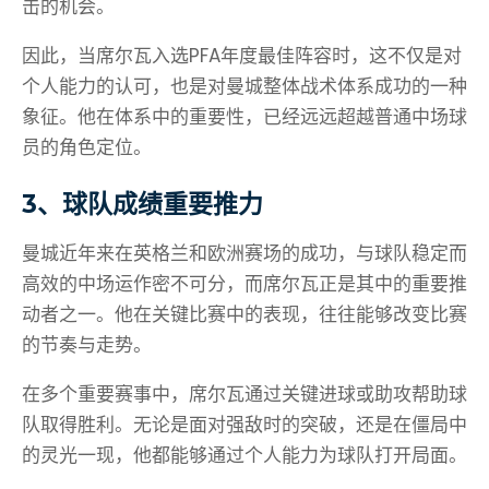
击的机会。
因此，当席尔瓦入选PFA年度最佳阵容时，这不仅是对
个人能力的认可，也是对曼城整体战术体系成功的一种
象征。他在体系中的重要性，已经远远超越普通中场球
员的角色定位。
3、球队成绩重要推力
曼城近年来在英格兰和欧洲赛场的成功，与球队稳定而
高效的中场运作密不可分，而席尔瓦正是其中的重要推
动者之一。他在关键比赛中的表现，往往能够改变比赛
的节奏与走势。
在多个重要赛事中，席尔瓦通过关键进球或助攻帮助球
队取得胜利。无论是面对强敌时的突破，还是在僵局中
的灵光一现，他都能够通过个人能力为球队打开局面。