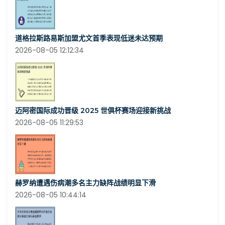
道格拉斯路易斯加盟尤文首季表现低迷未达预期
2026-08-05 12:12:34
迈阿密国际成功晋级 2025 世俱杯赛场迎接新挑战
2026-08-05 11:29:53
赫罗纳遭遇伤病潮多名主力缺阵战绩明显下滑
2026-08-05 10:44:14