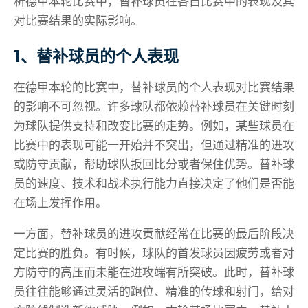
析德甲本轮比赛中，替补球员在各自比赛中的表现及其
对比赛结果的实际影响。
1、替补球员的个人表现
在德甲本轮的比赛中，替补球员的个人表现对比赛结果
的影响不可忽视。许多球队都依赖替补球员在关键时刻
为球队提供支持和改变比赛的走势。例如，某些球员在
比赛中的表现可能一开始并不突出，但通过精准的进攻
或防守贡献，帮助球队扳回比分或者保住优势。替补球
员的速度、技术和战术执行能力直接决定了他们是否能
在场上发挥作用。
一方面，替补球员的进攻贡献经常在比赛的最后阶段决
定比赛的胜负。有时候，球队的首发球员因疲劳或者对
方防守的高压而未能在进攻端有所突破。此时，替补球
员往往能够通过灵活的跑位、精准的传球和射门，给对