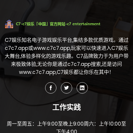
C7娱乐知名电子游戏娱乐平台,集结多款优质游戏。通过
c7c7.app或www.c7c7.app,玩家可以快速进入C7娱乐
大舞台,体验多样化的游戏乐趣。C7品牌致力于为用户带
来极致体验,无论你是通过c7c7.app搜索,还是访问
www.c7c7.app,C7娱乐都让你乐在其中！
工作实践
周一至周五：上午9:00至晚上9:00周六：上午10:00至
下午4:00