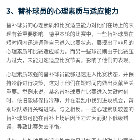
3、替补球员的心理素质与适应能力
替补球员的心理素质和比赛适应能力对他们在场上的表
现有着重要影响。德甲本轮的比赛中，一些替补球员在
短时间内迅速调整自己进入比赛状态，展现出了非凡的
心理素质和比赛适应能力。而另一些球员则由于比赛压
力过大，未能迅速适应比赛节奏，影响了他们的表现。
心理素质较强的替补球员能够迅速进入比赛状态，并保
持冷静进行决策，这对于他们在短时间内做出贡献至关
重要。举例来说，某名替补球员在比赛进入关键时刻
时，依旧能够保持冷静，并在混乱中找到进攻机会，帮
助球队取得关键进球。与之相反，一些心理素质较差的
替补球员可能在替补上场后因压力过大而犯下低级错
误，导致比赛失去平衡。