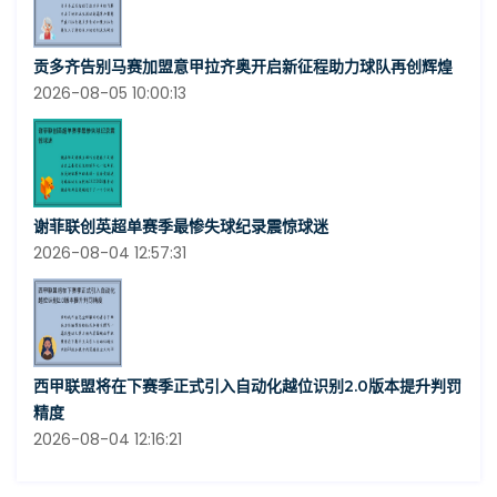
贡多齐告别马赛加盟意甲拉齐奥开启新征程助力球队再创辉煌
2026-08-05 10:00:13
谢菲联创英超单赛季最惨失球纪录震惊球迷
2026-08-04 12:57:31
西甲联盟将在下赛季正式引入自动化越位识别2.0版本提升判罚
精度
2026-08-04 12:16:21