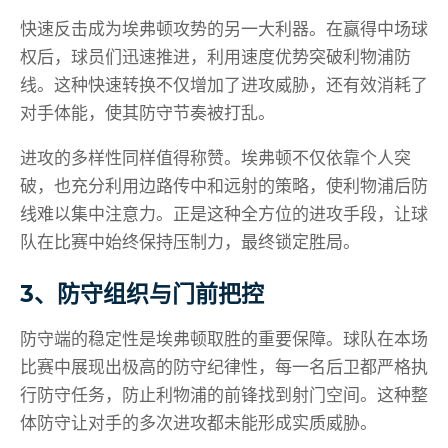
快速反击成为埃弗顿攻势的另一大利器。在赢得中场球
权后，球员们迅速推进，利用速度优势突破利物浦防
线。这种快速转换不仅增加了进攻威胁，还有效消耗了
对手体能，使其防守节奏被打乱。
进攻的多样性同样值得称赞。埃弗顿不仅依靠个人突
破，也充分利用边路传中和远射的策略，使利物浦后防
线难以集中注意力。正是这种全方位的进攻手段，让球
队在比赛中始终保持压制力，最终锁定胜局。
3、防守组织与门前把控
防守端的稳定性是埃弗顿取胜的重要保障。球队在本场
比赛中展现出极高的防守纪律性，每一名后卫都严格执
行防守任务，防止利物浦的前锋找到射门空间。这种整
体防守让对手的多次进攻都未能形成实质威胁。