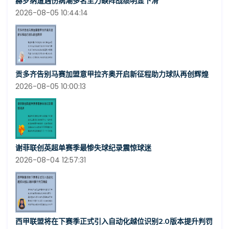
赫罗纳遭遇伤病潮多名主力缺阵战绩明显下滑
2026-08-05 10:44:14
贡多齐告别马赛加盟意甲拉齐奥开启新征程助力球队再创辉煌
2026-08-05 10:00:13
谢菲联创英超单赛季最惨失球纪录震惊球迷
2026-08-04 12:57:31
西甲联盟将在下赛季正式引入自动化越位识别2.0版本提升判罚