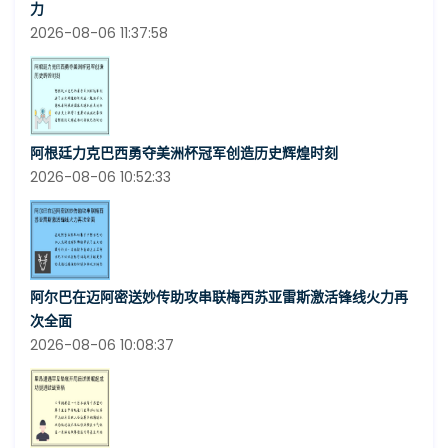
力
2026-08-06 11:37:58
阿根廷力克巴西勇夺美洲杯冠军创造历史辉煌时刻
2026-08-06 10:52:33
阿尔巴在迈阿密送妙传助攻串联梅西苏亚雷斯激活锋线火力再
次全面
2026-08-06 10:08:37