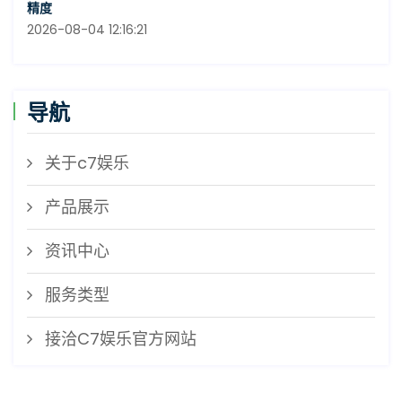
精度
2026-08-04 12:16:21
导航
关于c7娱乐
产品展示
资讯中心
服务类型
接洽C7娱乐官方网站