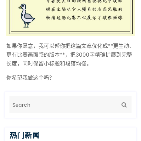
如果你愿意，我可以帮你把这篇文章优化成**更生动、
更有比赛画面感的版本**，把3000字精确扩展到完整
长度，同时保留小标题和段落均衡。
你希望我做这个吗？
热门新闻