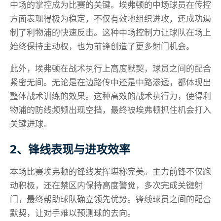
中场的掌控成为比赛的关键。埃弗顿的中场球员在传控
方面表现得极为稳定，不仅有效地组织进攻，还成功遏
制了利物浦的快速反击。这种中场控制力让球队在场上
始终保持主动权，也为前锋创造了更多射门机会。
此外，埃弗顿在战术执行上高度默契，球员之间的配合
紧密无间。无论是在边路传中还是中路渗透，都体现出
整体战术训练的效果。这种高效的战术执行力，使得利
物浦的防线频频出现空挡，最终被埃弗顿抓住机会打入
关键进球。
2、锋线表现与进攻效率
本场比赛埃弗顿的锋线发挥堪称完美。主力前锋不仅跑
动积极，还在禁区内保持高度警觉，多次完成关键射
门，最终帮助球队确立领先优势。锋线球员之间的配合
默契，让对手难以预测球的去向。