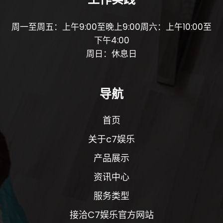
周一至周五：上午9:00至晚上9:00周六：上午10:00至
下午4:00
周日：休息日
导航
首页
关于c7娱乐
产品展示
资讯中心
服务类型
接洽C7娱乐官方网站