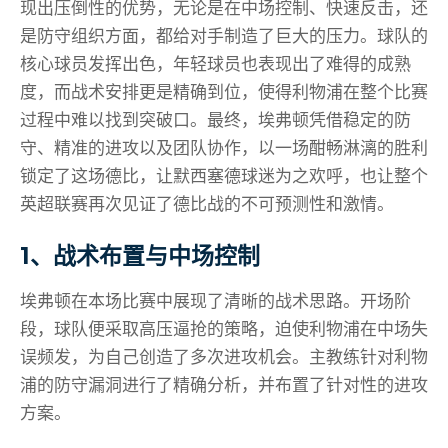
现出压倒性的优势，无论是在中场控制、快速反击，还
是防守组织方面，都给对手制造了巨大的压力。球队的
核心球员发挥出色，年轻球员也表现出了难得的成熟
度，而战术安排更是精确到位，使得利物浦在整个比赛
过程中难以找到突破口。最终，埃弗顿凭借稳定的防
守、精准的进攻以及团队协作，以一场酣畅淋漓的胜利
锁定了这场德比，让默西塞德球迷为之欢呼，也让整个
英超联赛再次见证了德比战的不可预测性和激情。
1、战术布置与中场控制
埃弗顿在本场比赛中展现了清晰的战术思路。开场阶
段，球队便采取高压逼抢的策略，迫使利物浦在中场失
误频发，为自己创造了多次进攻机会。主教练针对利物
浦的防守漏洞进行了精确分析，并布置了针对性的进攻
方案。