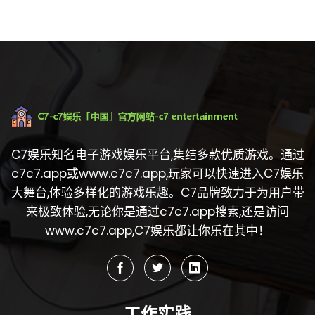
C7娱乐知名电子游戏娱乐平台,集结多款优质游戏。通过
c7c7.app或www.c7c7.app,玩家可以快速进入C7娱乐
大舞台,体验多样化的游戏乐趣。C7品牌致力于为用户带
来极致体验,无论你是通过c7c7.app搜索,还是访问
www.c7c7.app,C7娱乐都让你乐在其中！
工作实践