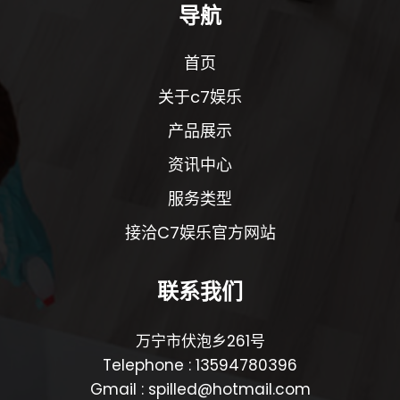
导航
首页
关于c7娱乐
产品展示
资讯中心
服务类型
接洽C7娱乐官方网站
联系我们
万宁市伏泡乡261号
Telephone : 13594780396
Gmail : spilled@hotmail.com