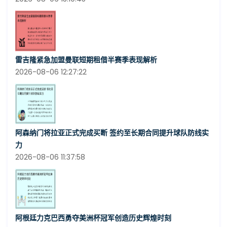
雷吉隆紧急加盟曼联短期租借半赛季表现解析
2026-08-06 12:27:22
阿森纳门将拉亚正式完成买断 签约至长期合同提升球队防线实
力
2026-08-06 11:37:58
阿根廷力克巴西勇夺美洲杯冠军创造历史辉煌时刻