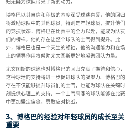
归无疑为球队带来了新的动力。
博格巴以其自信和积极的态度深受球迷喜爱，他的回归
将激励球队中的其他球员，特别是年轻球员，提升他们
的竞技状态。博格巴在比赛中的全力以赴，能成为队友
们的榜样，他的存在让整个球队的士气得到提升。此
外，博格巴也是一个天生的领袖，他的沟通能力和在场
上的领导作用将帮助尤文图斯更好地凝聚团队力量。
尤文图斯的球迷也对博格巴的回归充满了期待和信心，
这种球迷的支持将进一步促进球队的凝聚力。博格巴的
存在不仅能够提升球员们的士气，也能为球队在关键时
刻提供心理上的支持。一个士气高涨的球队能够在比赛
中更加坚定信念，勇敢应对挑战。
3、博格巴的经验对年轻球员的成长至关
重要