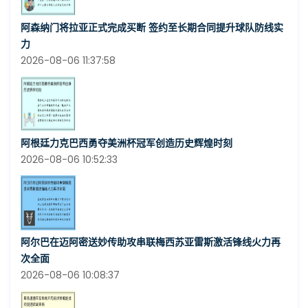
阿森纳门将拉亚正式完成买断 签约至长期合同提升球队防线实
力
2026-08-06 11:37:58
阿根廷力克巴西勇夺美洲杯冠军创造历史辉煌时刻
2026-08-06 10:52:33
阿尔巴在迈阿密送妙传助攻串联梅西苏亚雷斯激活锋线火力再
次全面
2026-08-06 10:08:37