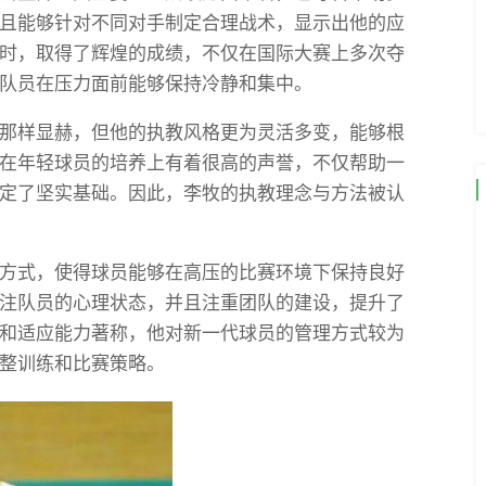
且能够针对不同对手制定合理战术，显示出他的应
时，取得了辉煌的成绩，不仅在国际大赛上多次夺
队员在压力面前能够保持冷静和集中。
那样显赫，但他的执教风格更为灵活多变，能够根
在年轻球员的培养上有着很高的声誉，不仅帮助一
定了坚实基础。因此，李牧的执教理念与方法被认
方式，使得球员能够在高压的比赛环境下保持良好
注队员的心理状态，并且注重团队的建设，提升了
和适应能力著称，他对新一代球员的管理方式较为
整训练和比赛策略。