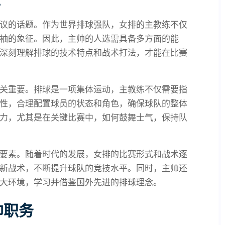
议的话题。作为世界排球强队，女排的主教练不仅
袖的象征。因此，主帅的人选需具备多方面的能
深刻理解排球的技术特点和战术打法，才能在比赛
关重要。排球是一项集体运动，主教练不仅需要指
性，合理配置球员的状态和角色，确保球队的整体
力，尤其是在关键比赛中，如何鼓舞士气，保持队
要素。随着时代的发展，女排的比赛形式和战术逐
新战术，不断提升球队的竞技水平。同时，主帅还
大环境，学习并借鉴国外先进的排球理念。
帅职务