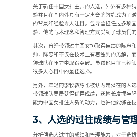
关于新任中国女排主帅的人选，外界有多种猜
验并且在国内外具有一定声誉的教练成为了潜
的背景和经验令人注目。包导曾担任过多项国
验，他的战术理念和管理方式受到了球员们的
其次，曾经带领过中国女排取得佳绩的陈忠和
帅，陈忠和不仅在技术上有着独到的见解，而
领球队在压力中取得突破。虽然他目前已经卸
很多人心目中的最佳选择。
另外，年轻的李牧教练也被认为是潜在的人选
带领球队屡屡获得优异成绩，还擅长发掘年轻
能为中国女排注入新的动力，也许他能够在技
3、人选的过往成绩与管
分析候选人过往的成绩和管理能力，对于选拔