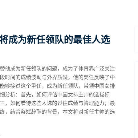
谁将成为新任领队的最佳人选
替他成为新任领队的问题，成为了体育界广泛关注
段时间的成绩波动与外界质疑，他的离任反映了中
能够接过这个重任，成为新任领队，带领中国女排
细分析：首先，如何评估中国女排主帅的选拔标
三，如何看待这些人选的过往成绩与管理能力；最
终，结合蔡斌辞职的背景，本文将对新任主帅的选
准