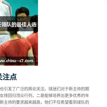
关注点
也引发了广泛的舆论关注。球迷们对于新主帅的期
女排回归顶尖行列，二是能够培养出更多优秀的年
新主帅的要求越来越高，他们不仅希望看到球队的