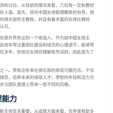
测和讨论。从目前的情况来看，几位有一定执教经
在人选。首先，现任中国女排助理教练的包导，他
内俱乐部的主教练，并且有着丰富的女排比赛经
认可。
也是外界热议的一个候选人。作为前中国女排主
且他非常注重团队建设和球员的心理调节，能够带
任多年，但他对女排的理解依然深刻，因此成为了
之一。李牧近年来在俱乐部的表现可圈可点，不仅
球员，培养未来的排球人才。李牧的年轻和活力可
术与团队管理上带来一些不同的风格。
理能力
新主帅至关重要。从成绩方面来看，包导曾帮助多