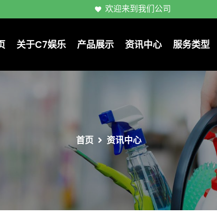
欢迎来到我们公司
页
关于c7娱乐
产品展示
资讯中心
服务类型
首页
资讯中心