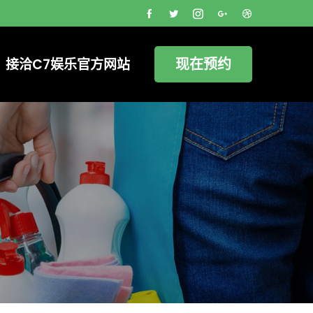
现在预约
接洽C7娱乐官方网站