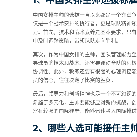
中国女排主帅的选拔一直以来都是一个充满争
仅是一个战术安排的执行者，更是球队精神领
力。首先，技术和战术素养是基本要求，只有
中及时调整策略，带领球队走向胜利。
其次，作为中国女排的主帅，团队管理能力至
导球员的技术和战术，还需要调动全队的积极
协调性。此外，教练还要有很强的心理调控能
员的信心，往往决定了比赛的胜负。
最后，领导力和创新精神也是一个不可忽视的
渐趋于多元化，主帅要能够应对新的挑战，创
需有较强的国际视野，能够迅速融入国际排球
2、哪些人选可能接任主