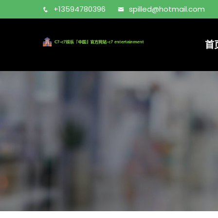
+13594780396
spilled@hotmail.com
首