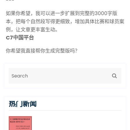
---
如果你希望，我可以进一步扩展到完整的3000字版
本，把每个自然段写得更细致，增加具体比赛和球员案
例，让文章更丰富生动。
C7中国平台
你希望我直接帮你生成完整版吗？
热门新闻