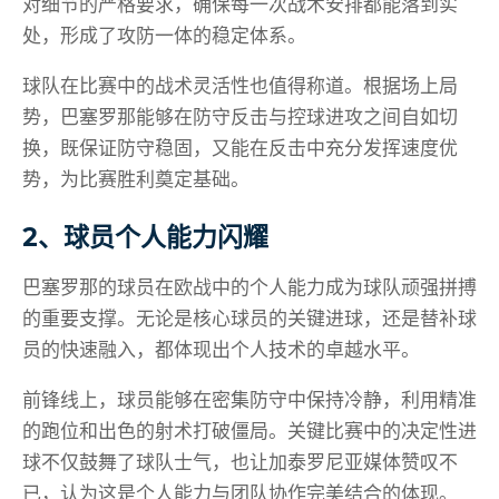
对细节的严格要求，确保每一次战术安排都能落到实
处，形成了攻防一体的稳定体系。
球队在比赛中的战术灵活性也值得称道。根据场上局
势，巴塞罗那能够在防守反击与控球进攻之间自如切
换，既保证防守稳固，又能在反击中充分发挥速度优
势，为比赛胜利奠定基础。
2、球员个人能力闪耀
巴塞罗那的球员在欧战中的个人能力成为球队顽强拼搏
的重要支撑。无论是核心球员的关键进球，还是替补球
员的快速融入，都体现出个人技术的卓越水平。
前锋线上，球员能够在密集防守中保持冷静，利用精准
的跑位和出色的射术打破僵局。关键比赛中的决定性进
球不仅鼓舞了球队士气，也让加泰罗尼亚媒体赞叹不
已，认为这是个人能力与团队协作完美结合的体现。