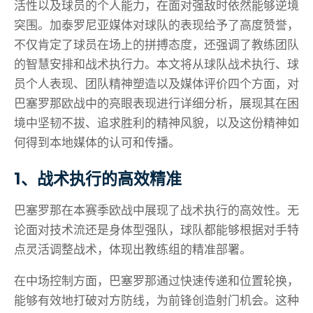
活性以及球员的个人能力，在面对强敌时依然能够逆境
突围。加泰罗尼亚媒体对球队的表现给予了高度赞誉，
不仅肯定了球员在场上的拼搏态度，还强调了教练团队
的智慧安排和战术执行力。本文将从球队战术执行、球
员个人表现、团队精神塑造以及媒体评价四个方面，对
巴塞罗那欧战中的亮眼表现进行详细分析，展现其在困
境中坚韧不拔、追求胜利的精神风貌，以及这份精神如
何得到本地媒体的认可和传播。
1、战术执行的高效精准
巴塞罗那在本赛季欧战中展现了战术执行的高效性。无
论面对技术流还是身体型强队，球队都能够根据对手特
点灵活调整战术，体现出教练组的精准部署。
在中场控制方面，巴塞罗那通过快速传递和位置轮换，
能够有效地打破对方防线，为前锋创造射门机会。这种