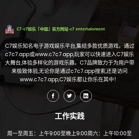
C7娱乐知名电子游戏娱乐平台,集结多款优质游戏。通过
c7c7.app或www.c7c7.app,玩家可以快速进入C7娱乐
大舞台,体验多样化的游戏乐趣。C7品牌致力于为用户带
来极致体验,无论你是通过c7c7.app搜索,还是访问
www.c7c7.app,C7娱乐都让你乐在其中！
工作实践
周一至周五：上午9:00至晚上9:00周六：上午10:00至