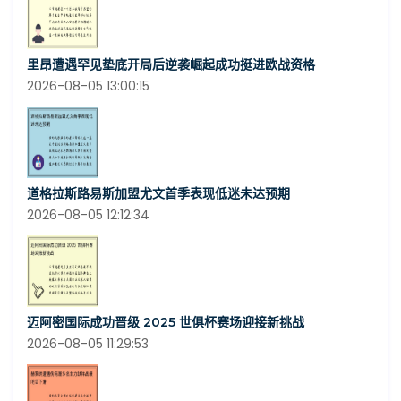
里昂遭遇罕见垫底开局后逆袭崛起成功挺进欧战资格
2026-08-05 13:00:15
道格拉斯路易斯加盟尤文首季表现低迷未达预期
2026-08-05 12:12:34
迈阿密国际成功晋级 2025 世俱杯赛场迎接新挑战
2026-08-05 11:29:53