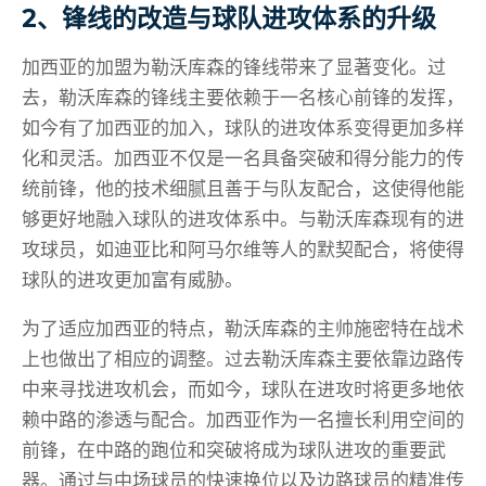
2、锋线的改造与球队进攻体系的升级
加西亚的加盟为勒沃库森的锋线带来了显著变化。过
去，勒沃库森的锋线主要依赖于一名核心前锋的发挥，
如今有了加西亚的加入，球队的进攻体系变得更加多样
化和灵活。加西亚不仅是一名具备突破和得分能力的传
统前锋，他的技术细腻且善于与队友配合，这使得他能
够更好地融入球队的进攻体系中。与勒沃库森现有的进
攻球员，如迪亚比和阿马尔维等人的默契配合，将使得
球队的进攻更加富有威胁。
为了适应加西亚的特点，勒沃库森的主帅施密特在战术
上也做出了相应的调整。过去勒沃库森主要依靠边路传
中来寻找进攻机会，而如今，球队在进攻时将更多地依
赖中路的渗透与配合。加西亚作为一名擅长利用空间的
前锋，在中路的跑位和突破将成为球队进攻的重要武
器。通过与中场球员的快速换位以及边路球员的精准传