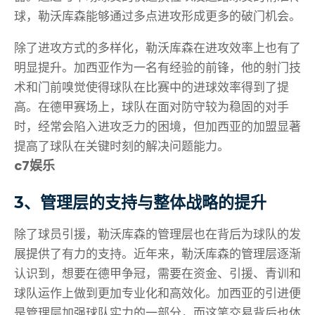
球，勒沃库森能够通过多点进攻形成更多的破门机会。
除了进攻方式的多样化，勒沃库森在进攻效率上也有了
明显提升。加西亚作为一名有经验的前锋，他的射门技
术和门前嗅觉使得球队在比赛中的进球效率得到了提
高。在德甲赛场上，球队在面对防守较为稳固的对手
时，经常会陷入进攻乏力的困境，但加西亚的加盟显著
提高了球队在关键时刻的解决问题能力。
c7娱乐
3、管理层的支持与整体战略的提升
除了球员引援，勒沃库森的管理层也在背后为球队的发
展提供了有力的支持。近年来，勒沃库森的管理层逐渐
认识到，想要在德甲争冠，需要在资金、引援、青训和
球队运作上做到更加专业化和高效化。加西亚的引进便
是管理层加强球队实力的一部分，而这笔交易背后也体