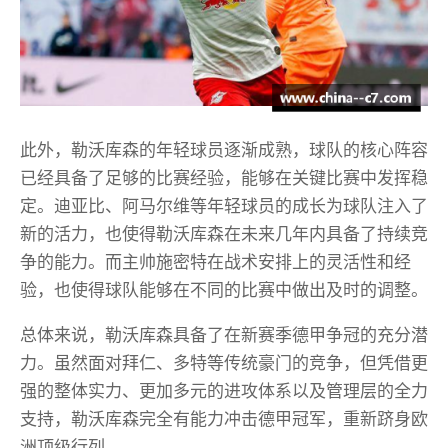
此外，勒沃库森的年轻球员逐渐成熟，球队的核心阵容
已经具备了足够的比赛经验，能够在关键比赛中发挥稳
定。迪亚比、阿马尔维等年轻球员的成长为球队注入了
新的活力，也使得勒沃库森在未来几年内具备了持续竞
争的能力。而主帅施密特在战术安排上的灵活性和经
验，也使得球队能够在不同的比赛中做出及时的调整。
总体来说，勒沃库森具备了在新赛季德甲争冠的充分潜
力。虽然面对拜仁、多特等传统豪门的竞争，但凭借更
强的整体实力、更加多元的进攻体系以及管理层的全力
支持，勒沃库森完全有能力冲击德甲冠军，重新跻身欧
洲顶级行列。