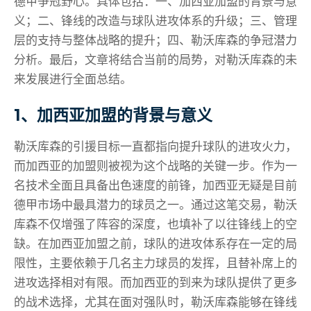
德甲争冠野心。具体包括：一、加西亚加盟的背景与意
义；二、锋线的改造与球队进攻体系的升级；三、管理
层的支持与整体战略的提升；四、勒沃库森的争冠潜力
分析。最后，文章将结合当前的局势，对勒沃库森的未
来发展进行全面总结。
1、加西亚加盟的背景与意义
勒沃库森的引援目标一直都指向提升球队的进攻火力，
而加西亚的加盟则被视为这个战略的关键一步。作为一
名技术全面且具备出色速度的前锋，加西亚无疑是目前
德甲市场中最具潜力的球员之一。通过这笔交易，勒沃
库森不仅增强了阵容的深度，也填补了以往锋线上的空
缺。在加西亚加盟之前，球队的进攻体系存在一定的局
限性，主要依赖于几名主力球员的发挥，且替补席上的
进攻选择相对有限。而加西亚的到来为球队提供了更多
的战术选择，尤其在面对强队时，勒沃库森能够在锋线