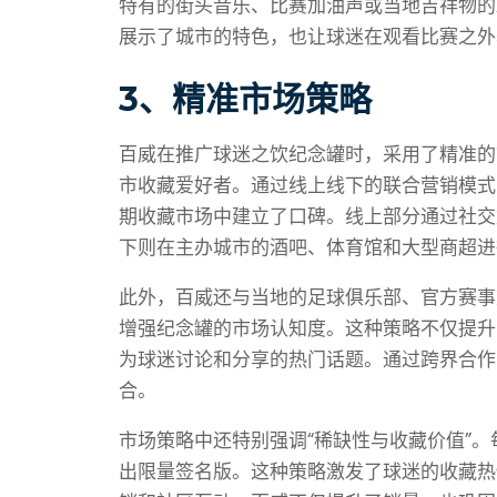
特有的街头音乐、比赛加油声或当地吉祥物的
展示了城市的特色，也让球迷在观看比赛之外
3、精准市场策略
百威在推广球迷之饮纪念罐时，采用了精准的
市收藏爱好者。通过线上线下的联合营销模式
期收藏市场中建立了口碑。线上部分通过社交
下则在主办城市的酒吧、体育馆和大型商超进
此外，百威还与当地的足球俱乐部、官方赛事
增强纪念罐的市场认知度。这种策略不仅提升
为球迷讨论和分享的热门话题。通过跨界合作
合。
市场策略中还特别强调“稀缺性与收藏价值”
出限量签名版。这种策略激发了球迷的收藏热