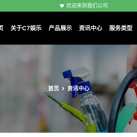
欢迎来到我们公司
页
关于c7娱乐
产品展示
资讯中心
服务类型
首页
资讯中心