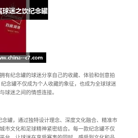
拥有纪念罐的球迷分享自己的收藏、体验和创意拍
，纪念罐不仅成为个人收藏的象征，也成为全球球迷
与球迷之间的情感连接。
饮纪念罐，通过独特设计理念、深度文化融合、精准市
城市文化和足球精神紧密结合。每一款纪念罐不仅
平台，让球迷在享受赛事的同时，感受到文化和品