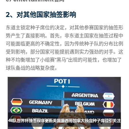
2、对其他国家抽签影响
东道主锁定种子席位的决定，对其他参赛国家的抽签形
势产生了直接影响。首先，非东道主国家在抽签过程中
可能面临更高的不确定性，因为传统种子队的分布比例
受到影响，部分国家可能提前遇到实力强劲的对手。这
种不均衡增加了小组赛“黑马”出现的可能性，也增加了
球队备战的战略复杂度。