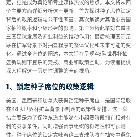
定，更是成为舆论和专业媒体热议的焦点。本文将从四
个主要方面详细分析这一更新：首先探讨种子席位锁定
背后的政策逻辑与公平性考量；其次解读对其他参赛国
家抽签概率和小组形势的影响；第三分析此举对东道主
三国足球发展及商业利益的推动作用；最后梳理国际足
联在扩军背景下对抽签程序的整体优化和未来可能的变
化。通过全方位的阐述，本文旨在呈现48队世界杯抽
签新规则下复杂的竞技、商业和政策互动，为读者提供
深入理解这一历史性调整的全面视角。
1、锁定种子席位的政策逻辑
美国、墨西哥和加拿大获得锁定种子席位，是国际足联
在48队世界杯扩军背景下制定的政策性安排。这一举
措主要是为了保障东道主能够在小组赛阶段拥有相对有
利的竞争条件，同时增强赛事组织的稳定性和可预测
性。种子席位的锁定意味着这三支球队将在抽签中避免