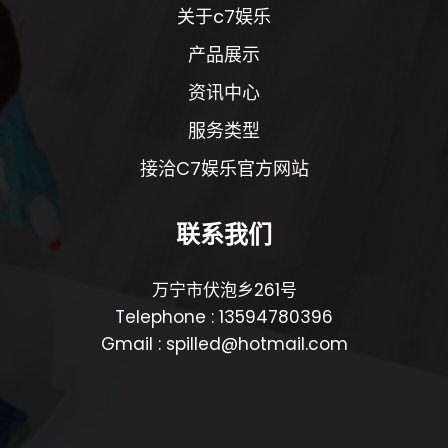
关于c7娱乐
产品展示
资讯中心
服务类型
接洽C7娱乐官方网站
联系我们
万宁市伏泡乡261号
Telephone : 13594780396
Gmail : spilled@hotmail.com