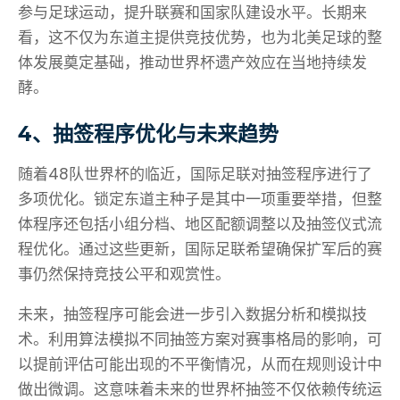
参与足球运动，提升联赛和国家队建设水平。长期来
看，这不仅为东道主提供竞技优势，也为北美足球的整
体发展奠定基础，推动世界杯遗产效应在当地持续发
酵。
4、抽签程序优化与未来趋势
随着48队世界杯的临近，国际足联对抽签程序进行了
多项优化。锁定东道主种子是其中一项重要举措，但整
体程序还包括小组分档、地区配额调整以及抽签仪式流
程优化。通过这些更新，国际足联希望确保扩军后的赛
事仍然保持竞技公平和观赏性。
未来，抽签程序可能会进一步引入数据分析和模拟技
术。利用算法模拟不同抽签方案对赛事格局的影响，可
以提前评估可能出现的不平衡情况，从而在规则设计中
做出微调。这意味着未来的世界杯抽签不仅依赖传统运