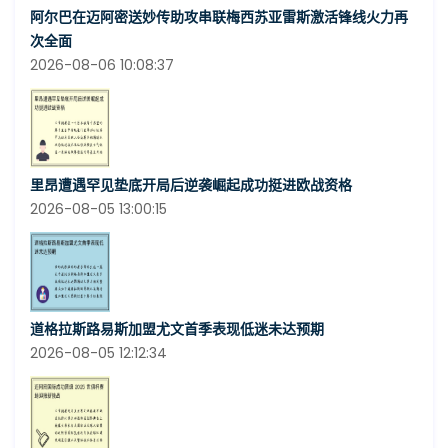
阿尔巴在迈阿密送妙传助攻串联梅西苏亚雷斯激活锋线火力再
次全面
2026-08-06 10:08:37
里昂遭遇罕见垫底开局后逆袭崛起成功挺进欧战资格
2026-08-05 13:00:15
道格拉斯路易斯加盟尤文首季表现低迷未达预期
2026-08-05 12:12:34