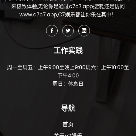
来极致体验,无论你是通过c7c7.app搜索,还是访问
www.c7c7.app,C7娱乐都让你乐在其中！
工作实践
周一至周五：上午9:00至晚上9:00周六：上午10:00至
下午4:00
周日：休息日
导航
首页
关于c7娱乐