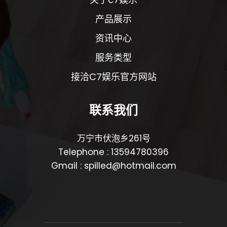
产品展示
资讯中心
服务类型
接洽C7娱乐官方网站
联系我们
万宁市伏泡乡261号
Telephone : 13594780396
Gmail : spilled@hotmail.com