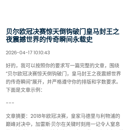
贝尔欧冠决赛惊天倒钩破门皇马封王之
夜震撼世界的传奇瞬间永载史
2026-04-17 10:10:43
好的，我可以按照你的要求写一篇完整的文章，围绕
“贝尔欧冠决赛惊天倒钩破门，皇马封王之夜震撼世界
的传奇瞬间”展开，并严格遵守你的排版和字数要求。
下面是文章示例：
---
文章摘要：2018年欧冠决赛，皇家马德里与利物浦的
巅峰对决中，加雷斯·贝尔在关键时刻用一记令人窒息