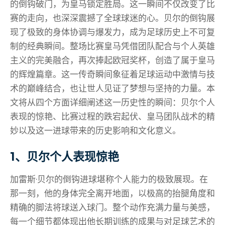
的倒钩破门，为皇马锁定胜局。这一瞬间不仅改变了比
赛的走向，也深深震撼了全球球迷的心。贝尔的倒钩展
现了极致的身体协调与爆发力，成为足球历史上不可复
制的经典瞬间。整场比赛皇马凭借团队配合与个人英雄
主义的完美融合，再次捧起欧冠奖杯，创造了属于皇马
的辉煌篇章。这一传奇瞬间象征着足球运动中激情与技
术的巅峰结合，也让世人见证了梦想与坚持的力量。本
文将从四个方面详细阐述这一历史性的瞬间：贝尔个人
表现的惊艳、比赛过程的跌宕起伏、皇马团队战术的精
妙以及这一进球带来的历史影响和文化意义。
1、贝尔个人表现惊艳
加雷斯·贝尔的倒钩进球堪称个人能力的极致展现。在
那一刻，他的身体完全离开地面，以极高的抬腿角度和
精确的脚法将球送入球门。整个动作充满力量与美感，
每一个细节都体现出他长期训练的成果与对足球艺术的