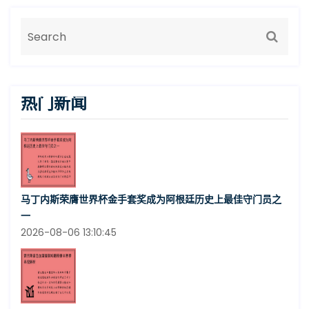
热门新闻
马丁内斯荣膺世界杯金手套奖成为阿根廷历史上最佳守门员之
一
2026-08-06 13:10:45