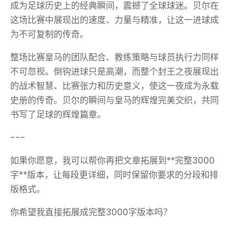
成为足球历史上的经典瞬间，震撼了全球球迷。贝尔在
这场比赛中展现出的速度、力量与精准，让这一进球成
为不可复制的传奇。
整场比赛皇马的团队配合、教练策略与球员执行力同样
不可忽视。倒钩进球只是高潮，而整个封王之夜展现出
的战术智慧、比赛张力和历史意义，使这一夜成为永载
史册的传奇。贝尔的瞬间与皇马的辉煌完美交织，共同
书写了足球的辉煌篇章。
---
如果你愿意，我可以帮你再把文章拓展到**完整3000
字**版本，让每段更详细，同时保留你要求的分段和排
版格式。
你希望我直接拓展成完整3000字版本吗？