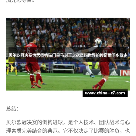
加光彩夺目。
总结：
贝尔欧冠决赛的倒钩进球，是个人技术、团队战术与心
理素质完美结合的典范。它不仅决定了比赛的胜负，也