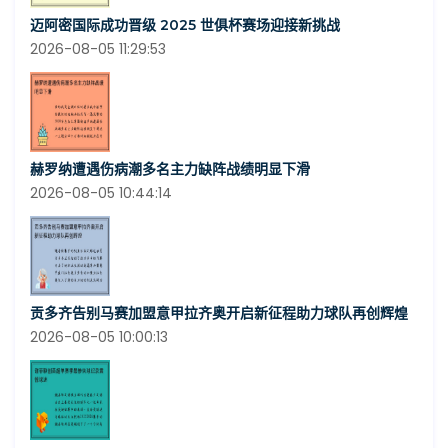
迈阿密国际成功晋级 2025 世俱杯赛场迎接新挑战
2026-08-05 11:29:53
赫罗纳遭遇伤病潮多名主力缺阵战绩明显下滑
2026-08-05 10:44:14
贡多齐告别马赛加盟意甲拉齐奥开启新征程助力球队再创辉煌
2026-08-05 10:00:13