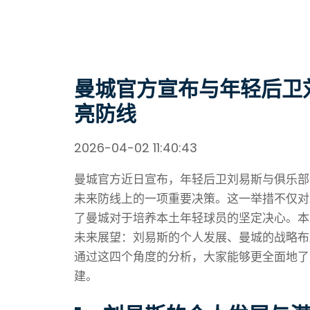
曼城官方宣布与年轻后卫
亮防线
2026-04-02 11:40:43
曼城官方近日宣布，年轻后卫刘易斯与俱乐部
未来防线上的一项重要决策。这一举措不仅对
了曼城对于培养本土年轻球员的坚定决心。本
未来展望：刘易斯的个人发展、曼城的战略布
通过这四个角度的分析，大家能够更全面地了
建。