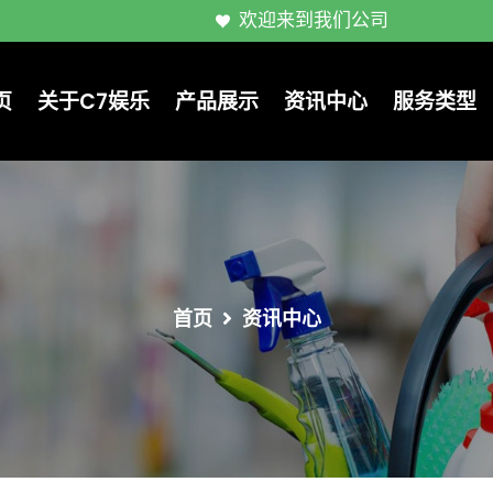
欢迎来到我们公司
页
关于c7娱乐
产品展示
资讯中心
服务类型
首页
资讯中心