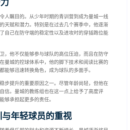
潜力
令人瞩目的。从少年时期的青训营到成为曼城一线
的天赋和潜力。特别是在过去几个赛季中，他逐渐
了自己在防守端的稳定性以及进攻时的穿插跑位能
卫，他不仅能够参与球队的高位压迫，而且在防守
在曼城的控球体系中，他的脚下技术和阅读比赛的
都能够迅速转换角色，成为球队的多面手。
稳步提升的重要原因之一。尽管年龄尚轻，但他在
自信。曼城的教练组也在这一点上给予了高度评
能够承担起更多的责任。
训与年轻球员的重视