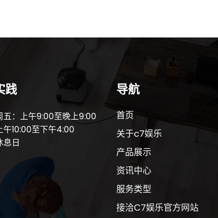
实践
导航
首页
五：上午9:00至晚上9:00
午10:00至下午4:00
关于c7娱乐
休息日
产品展示
资讯中心
服务类型
接洽C7娱乐官方网站