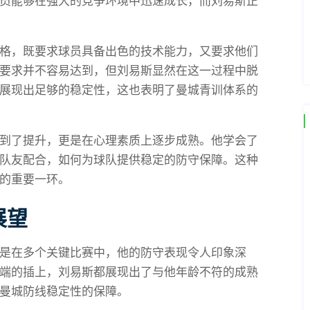
员能够在强大的竞争环境中迅速成长，而刘易斯正
格，既要求球员具备出色的技术能力，又要求他们
要求并不容易达到，但刘易斯显然在这一过程中脱
展现出足够的稳定性，这也表明了曼城青训体系的
到了提升，更是在心理素质上逐步成熟。他学会了
队友配合，如何为球队提供稳定的防守保障。这种
的重要一环。
展望
是在多个关键比赛中，他的防守表现令人印象深
端的插上，刘易斯都展现出了与他年龄不符的成熟
曼城防线稳定性的保障。