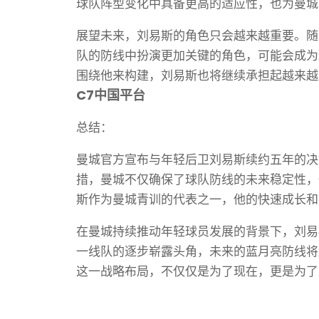
球队阵型变化中具备更高的适应性，也为曼城
展望未来，刘易斯的角色只会越来越重要。随
队的防线中扮演更加关键的角色，可能会成为
围绕他来构建，刘易斯也将继续承担起越来越
C7中国平台
总结：
曼城官方宣布与年轻后卫刘易斯续约五年的决
措，曼城不仅确保了球队防线的未来稳定性，
斯作为曼城青训的代表之一，他的快速成长和
在曼城持续推动年轻球员发展的背景下，刘易
一线队的逐步崭露头角，未来的蓝月亮防线将
这一战略布局，不仅仅是为了现在，更是为了