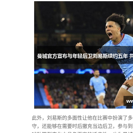
此外，刘易斯的多面性让他在比赛中扮演了多
守，还能够在需要时后撤充当边后卫，参与到