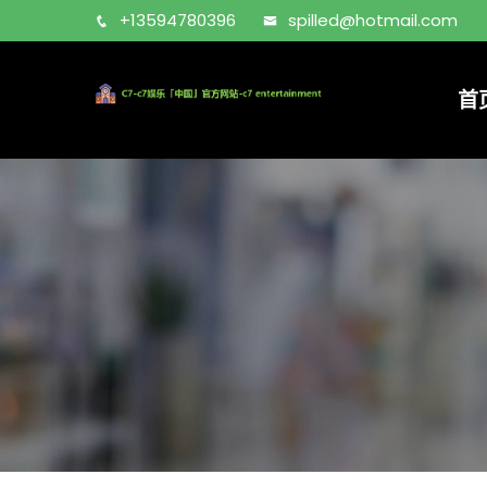
+13594780396
spilled@hotmail.com
首