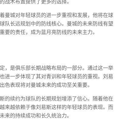
的战术布置提供了更多的选择。
着曼城对年轻球员的进一步重视和发展，他将在球
球队长远规划中的防线核心。曼城的未来防线有望
重要的责任，成为蓝月亮防线的未来主力。
定，是俱乐部长期战略布局的一部分。通过这一举
也进一步体现了其对青训和年轻球员的重视。刘易
出色表现将对曼城未来的成功至关重要。
斯的续约为球队的长期规划增添了信心。随着他在
越来越依赖于像刘易斯这样的年轻球员的表现。而
未来的持续成功和长久统治力。