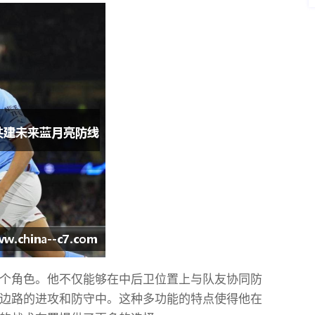
个角色。他不仅能够在中后卫位置上与队友协同防
边路的进攻和防守中。这种多功能的特点使得他在