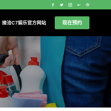
现在预约
接洽C7娱乐官方网站