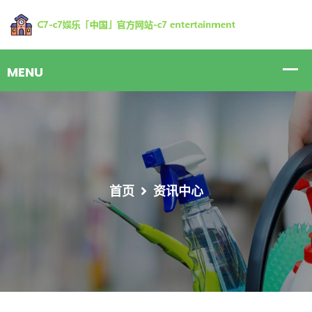
首页
资讯中心