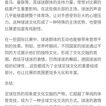
皇马、曼联等，其球迷群体的支持力量，常常对比赛的
结果产生重要影响。在这些俱乐部的主场，球迷的声浪
几乎能够震撼整个体育场，让对手感受到巨大的心理压
力。这种球迷文化形成了一种特殊的主场优势，也使得
比赛更加富有戏剧性。
在一些国际比赛中，球迷群体的互动也能够带来意想不
到的效果。例如，世界杯期间，不同国家的球迷通过不
同的方式展示他们的独特文化，形成了文化交融的氛
围。西班牙球迷的激情，巴西球迷的舞蹈，德国球迷的
组织纪律性……这些都成为了全球足球文化的重要组成
部分，也让比赛的氛围更加多元化和丰富。
总结：
足球狂热的现象是文化交融的产物，它超越了单纯的体
育竞技，成为了一种全球文化交流的方式。球迷的激情