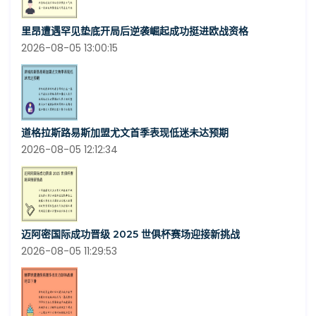
里昂遭遇罕见垫底开局后逆袭崛起成功挺进欧战资格
2026-08-05 13:00:15
道格拉斯路易斯加盟尤文首季表现低迷未达预期
2026-08-05 12:12:34
迈阿密国际成功晋级 2025 世俱杯赛场迎接新挑战
2026-08-05 11:29:53