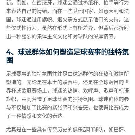
新。例如，在西班牙，球迷会通过扔纸杯、拍手等行为
来表达自己的情绪，而在一些其他国家，如意大利和法
国，球迷通过用旗帜、烟火等方式展示他们的支持。这
些仪式性行为，虽然在形式上有所差异，但背后都折射
出一种强烈的集体主义文化和对球队的深厚情感。
4、球迷群体如何塑造足球赛事的独特氛
围
足球赛事的独特氛围往往是由球迷群体的狂热和激情所
塑造的。无论是在本土的联赛中，还是在全球瞩目的世
界杯或欧冠赛场上，球迷的热情、欢呼声、歌声和标语
旗帜，共同营造了足球比赛的独特氛围。球迷群体的参
与不仅增加了比赛的紧张感和兴奋感，也使得比赛成为
了一种情感和文化的表达。
尤其是在一些具有传奇历史的俱乐部和球队，如巴萨、