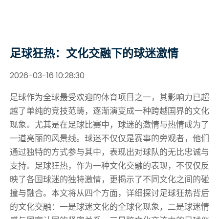
足球狂热：文化交融下的球迷激情
2026-03-16 10:28:30
足球作为全球最受欢迎的体育项目之一，其影响力已超
越了单纯的竞技范畴，逐渐演变成一种跨越国界的文化
现象。尤其是在足球比赛中，球迷的激情与热情成为了
一道亮丽的风景线。球迷不仅仅是赛事的旁观者，他们
通过独特的方式参与其中，表现出对球队的无比忠诚与
支持。足球狂热，作为一种文化交融的表现，不仅仅反
映了各国球迷的独特激情，更揭示了不同文化之间的碰
撞与融合。本文将从四个方面，详细探讨足球狂热背后
的文化交融：一是球迷文化的全球化现象，二是球迷情