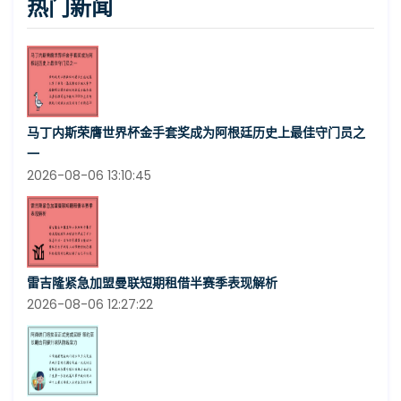
热门新闻
马丁内斯荣膺世界杯金手套奖成为阿根廷历史上最佳守门员之
一
2026-08-06 13:10:45
雷吉隆紧急加盟曼联短期租借半赛季表现解析
2026-08-06 12:27:22