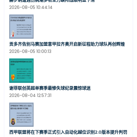
2026-08-05 10:44:14
贡多齐告别马赛加盟意甲拉齐奥开启新征程助力球队再创辉煌
2026-08-05 10:00:13
谢菲联创英超单赛季最惨失球纪录震惊球迷
2026-08-04 12:57:31
西甲联盟将在下赛季正式引入自动化越位识别2.0版本提升判罚