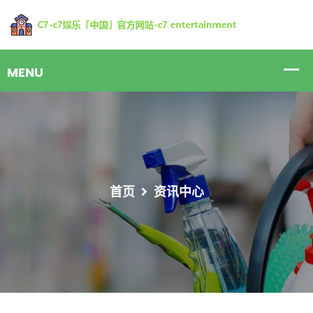
首页
资讯中心