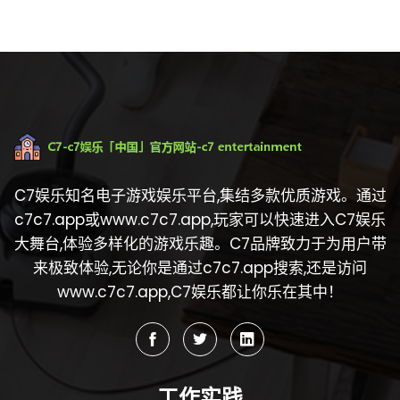
C7娱乐知名电子游戏娱乐平台,集结多款优质游戏。通过
c7c7.app或www.c7c7.app,玩家可以快速进入C7娱乐
大舞台,体验多样化的游戏乐趣。C7品牌致力于为用户带
来极致体验,无论你是通过c7c7.app搜索,还是访问
www.c7c7.app,C7娱乐都让你乐在其中！
工作实践