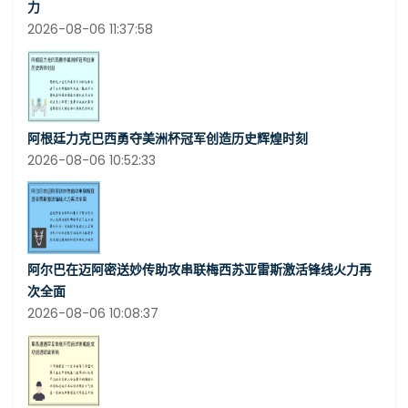
力
2026-08-06 11:37:58
阿根廷力克巴西勇夺美洲杯冠军创造历史辉煌时刻
2026-08-06 10:52:33
阿尔巴在迈阿密送妙传助攻串联梅西苏亚雷斯激活锋线火力再
次全面
2026-08-06 10:08:37