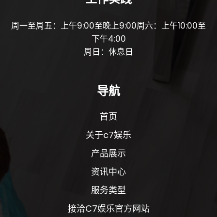
周一至周五：上午9:00至晚上9:00周六：上午10:00至
下午4:00
周日：休息日
导航
首页
关于c7娱乐
产品展示
资讯中心
服务类型
接洽C7娱乐官方网站