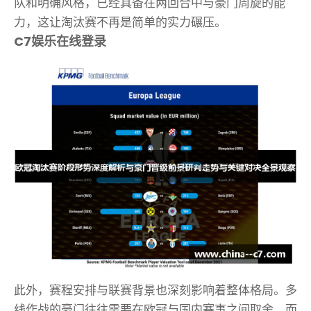
队和明确风格，已经具备在两回合中与豪门周旋的能
力，这让淘汰赛不再是简单的实力碾压。
C7娱乐在线登录
此外，赛程安排与联赛背景也深刻影响着整体格局。多
线作战的豪门往往需要在欧冠与国内赛事之间取舍，而