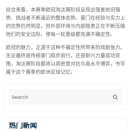
综合来看，本赛季欧冠淘汰赛阶段呈现出强者依旧强
势、挑战者不断逼近的整体态势。豪门在经验与实力上
的优势仍然明显，但外部环境与内部隐患正在不断压缩
他们的安全边际，使每一轮晋级都充满不确定性。
欧冠的魅力，正源于这种不确定性所带来的戏剧张力。
无论最终是传统豪门稳步前行，还是新兴力量成功突
围，淘汰赛阶段都将以高密度对抗与高水平博弈，书写
属于这个赛季的欧洲足球记忆。
热门新闻