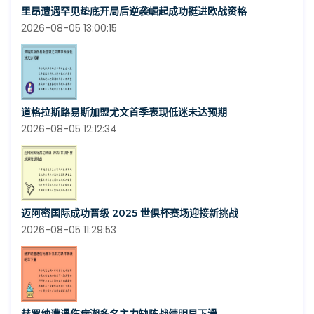
里昂遭遇罕见垫底开局后逆袭崛起成功挺进欧战资格
2026-08-05 13:00:15
道格拉斯路易斯加盟尤文首季表现低迷未达预期
2026-08-05 12:12:34
迈阿密国际成功晋级 2025 世俱杯赛场迎接新挑战
2026-08-05 11:29:53
赫罗纳遭遇伤病潮多名主力缺阵战绩明显下滑