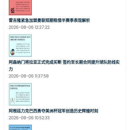
雷吉隆紧急加盟曼联短期租借半赛季表现解析
2026-08-06 12:27:22
阿森纳门将拉亚正式完成买断 签约至长期合同提升球队防线实
力
2026-08-06 11:37:58
阿根廷力克巴西勇夺美洲杯冠军创造历史辉煌时刻
2026-08-06 10:52:33