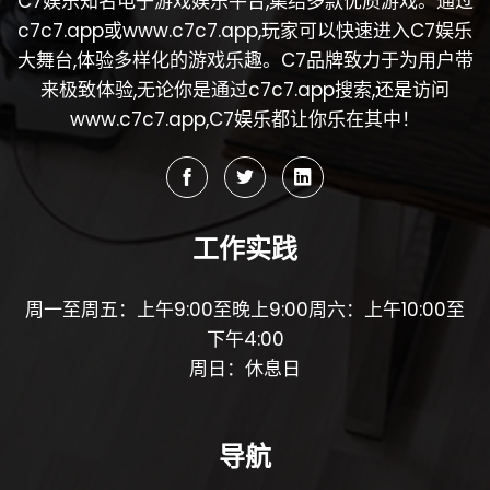
C7娱乐知名电子游戏娱乐平台,集结多款优质游戏。通过
c7c7.app或www.c7c7.app,玩家可以快速进入C7娱乐
大舞台,体验多样化的游戏乐趣。C7品牌致力于为用户带
来极致体验,无论你是通过c7c7.app搜索,还是访问
www.c7c7.app,C7娱乐都让你乐在其中！
工作实践
周一至周五：上午9:00至晚上9:00周六：上午10:00至
下午4:00
周日：休息日
导航