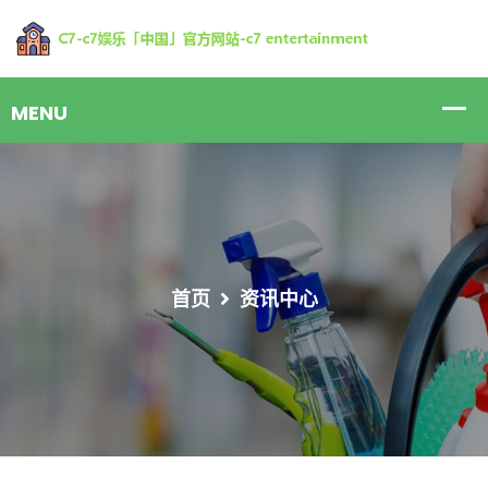
首页
资讯中心