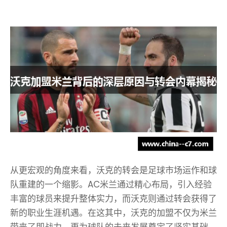
从更宏观的角度来看，沃克的转会是足球市场运作和球
队重建的一个缩影。AC米兰通过精心布局，引入经验
丰富的球员来提升整体实力，而沃克则通过转会获得了
新的职业生涯机遇。在这其中，沃克的加盟不仅为米兰
带来了即战力，更为球队的未来发展奠定了坚实基础。