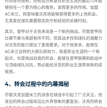
时间受到限制，而他显然希望在职业生涯的最后几年能
够担任一个更为核心的角色，发挥更多的作用。加盟
AC米兰，则意味着沃克将能够获得更多的上场机会，
尤其是在球队需要稳定防守和经验的关键时刻。
其次，意甲对于沃克来说是一个新的挑战。尽管意甲的
比赛节奏与英超有所不同，但其战术性和球队的凝聚力
对沃克的能力提出了更高要求。对于他来说，能够在
AC米兰这样的大俱乐部效力，既是职业生涯的一个新
起点，也是挑战自我的机会。能够在意甲联赛和欧战中
与顶级球队对抗，势必能给沃克的职业生涯带来新的成
就感。
4、转会过程中的内幕揭秘
尽管沃克加盟米兰的消息在球迷中引起了广泛关注，但
背后的转会过程却远比外界想象的要复杂。沃克的转会