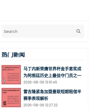
热门新闻
马丁内斯荣膺世界杯金手套奖成
为阿根廷历史上最佳守门员之一
2026-08-06 13:10:45
雷吉隆紧急加盟曼联短期租借半
赛季表现解析
2026-08-06 12:27:22