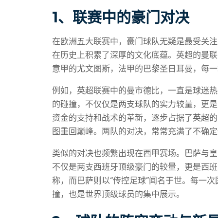
1、联赛中的豪门对决
在欧洲五大联赛中，豪门球队无疑是最受关注
在历史上积累了深厚的文化底蕴。英超的曼联
意甲的尤文图斯，法甲的巴黎圣日耳曼，每一
例如，英超联赛中的曼市德比，一直是球迷热
的碰撞，不仅仅是两支球队的实力较量，更是
资金的支持和战术的革新，逐步占据了英超的
图重回巅峰。两队的对决，常常充满了不确定
类似的对决也频繁出现在西甲赛场。巴萨与皇
不仅是两支西班牙顶级豪门的较量，更是西班
称，而巴萨则以“传控足球”闻名于世。每一
撞，也是世界顶级球员的集中展示。