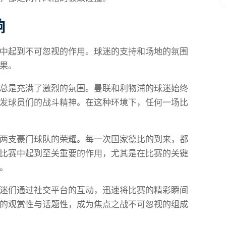
响
中起到不可忽视的作用。球迷的支持和场地的氛围
果。
总是充满了激烈的氛围。曼联和利物浦的球迷始终
发球员们的战斗精神。在这种环境下，任何一场比
两支豪门球队的荣耀。每一次国家德比的到来，都
比赛中起到至关重要的作用，尤其是在比赛的关键
。
迷们通过社交平台的互动，迅速将比赛的精彩瞬间
的观赏性与话题性，成为焦点之战不可忽视的组成