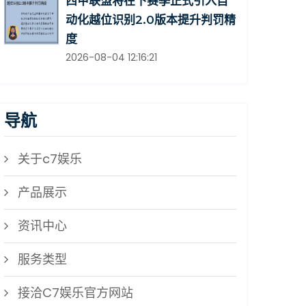
西甲联盟将在下赛季正式引入自
动化越位识别2.0版本提升判罚精
度
2026-08-04 12:16:21
导航
关于c7娱乐
产品展示
资讯中心
服务类型
接洽C7娱乐官方网站