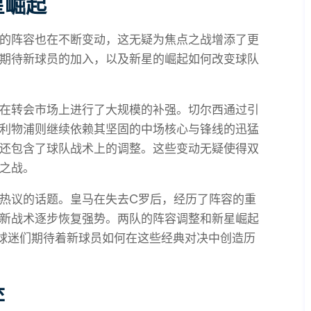
星崛起
的阵容也在不断变动，这无疑为焦点之战增添了更
期待新球员的加入，以及新星的崛起如何改变球队
在转会市场上进行了大规模的补强。切尔西通过引
利物浦则继续依赖其坚固的中场核心与锋线的迅猛
还包含了球队战术上的调整。这些变动无疑使得双
之战。
热议的话题。皇马在失去C罗后，经历了阵容的重
新战术逐步恢复强势。两队的阵容调整和新星崛起
，球迷们期待着新球员如何在这些经典对决中创造历
弈