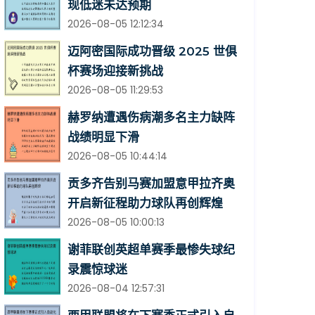
现低迷未达预期
2026-08-05 12:12:34
迈阿密国际成功晋级 2025 世俱
杯赛场迎接新挑战
2026-08-05 11:29:53
赫罗纳遭遇伤病潮多名主力缺阵
战绩明显下滑
2026-08-05 10:44:14
贡多齐告别马赛加盟意甲拉齐奥
开启新征程助力球队再创辉煌
2026-08-05 10:00:13
谢菲联创英超单赛季最惨失球纪
录震惊球迷
2026-08-04 12:57:31