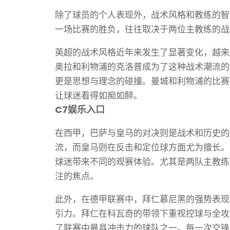
除了球员的个人表现外，战术风格和教练的智
一场比赛的胜负，往往取决于两位主教练的战
英超的战术风格近年来发生了显著变化，越来
奥拉和利物浦的克洛普成为了这种战术潮流的
更是思想与理念的碰撞。曼城和利物浦的比赛
让球迷看得如痴如醉。
C7娱乐入口
在西甲，巴萨与皇马的对决则是战术和历史的
流，而皇马则在反击和定位球方面尤为擅长。
球迷带来不同的观赛体验。尤其是两队主教练
注的焦点。
此外，在德甲联赛中，拜仁慕尼黑的强势表现
引力。拜仁在科瓦奇的带领下重视控球与全攻
了联赛中最具冲击力的球队之一。每一次交锋