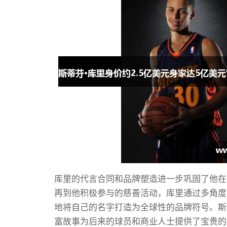
库里的代言合同和品牌塑造进一步巩固了他在全球
再到他积极参与的慈善活动，库里通过多角度
地将自己的名字打造为全球性的品牌符号。斯
富故事为后来的球员和商业人士提供了宝贵的