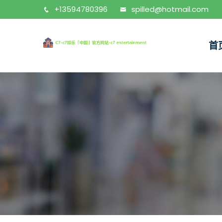
+13594780396
spilled@hotmail.com
首