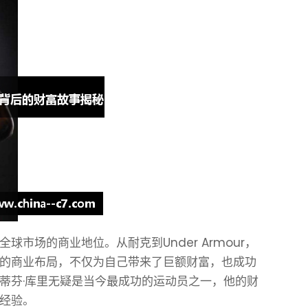
市场的商业地位。从耐克到Under Armour，
的商业布局，不仅为自己带来了巨额财富，也成功
蒂芬·库里无疑是当今最成功的运动员之一，他的财
经验。