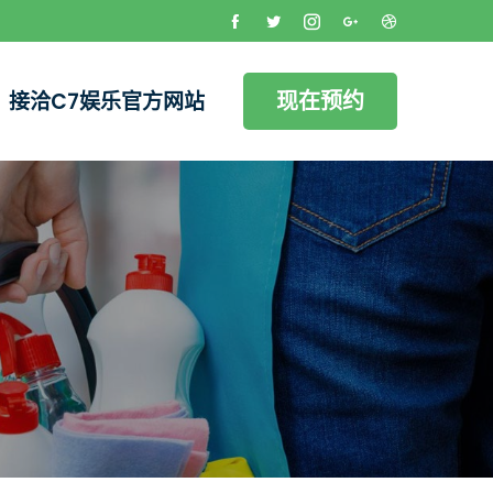
现在预约
接洽C7娱乐官方网站