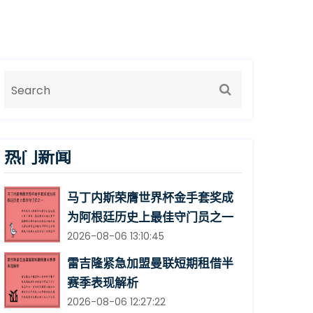
热门新闻
马丁内斯荣膺世界杯金手套奖成
为阿根廷历史上最佳守门员之一
2026-08-06 13:10:45
雷吉隆紧急加盟曼联短期租借半
赛季表现解析
2026-08-06 12:27:22