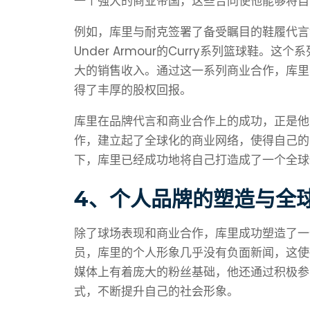
一个强大的商业帝国，这些合同使他能够将自
例如，库里与耐克签署了备受瞩目的鞋履代言协
Under Armour的Curry系列篮球鞋
大的销售收入。通过这一系列商业合作，库里
得了丰厚的股权回报。
库里在品牌代言和商业合作上的成功，正是他
作，建立起了全球化的商业网络，使得自己的
下，库里已经成功地将自己打造成了一个全球
4、个人品牌的塑造与全
除了球场表现和商业合作，库里成功塑造了一
员，库里的个人形象几乎没有负面新闻，这使
媒体上有着庞大的粉丝基础，他还通过积极参
式，不断提升自己的社会形象。