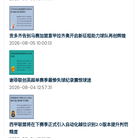
贡多齐告别马赛加盟意甲拉齐奥开启新征程助力球队再创辉煌
2026-08-05 10:00:13
谢菲联创英超单赛季最惨失球纪录震惊球迷
2026-08-04 12:57:31
西甲联盟将在下赛季正式引入自动化越位识别2.0版本提升判罚
精度