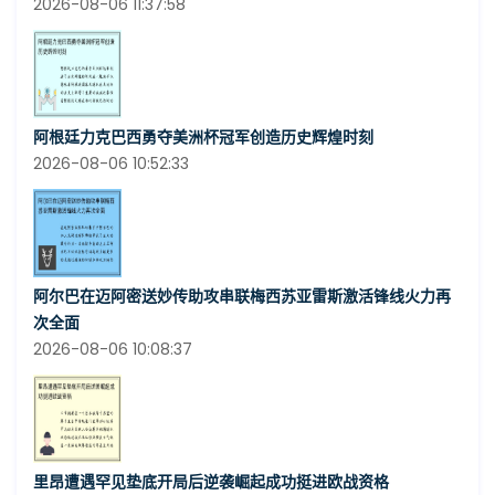
2026-08-06 11:37:58
阿根廷力克巴西勇夺美洲杯冠军创造历史辉煌时刻
2026-08-06 10:52:33
阿尔巴在迈阿密送妙传助攻串联梅西苏亚雷斯激活锋线火力再
次全面
2026-08-06 10:08:37
里昂遭遇罕见垫底开局后逆袭崛起成功挺进欧战资格