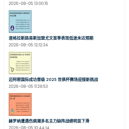
2026-08-05 13:00:15
道格拉斯路易斯加盟尤文首季表现低迷未达预期
2026-08-05 12:12:34
迈阿密国际成功晋级 2025 世俱杯赛场迎接新挑战
2026-08-05 11:29:53
赫罗纳遭遇伤病潮多名主力缺阵战绩明显下滑
2026-08-05 10:44:14