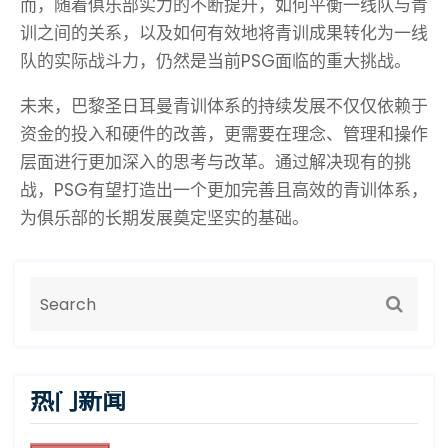
而，随着俱乐部实力的不断提升，如何平衡一线队与青
训之间的关系，以及如何有效地将青训成果转化为一线
队的实际战斗力，仍然是当前PSG面临的重大挑战。
未来，巴黎圣日耳曼青训体系的持续发展不仅仅依赖于
资金的投入和硬件的改善，更需要在理念、管理和操作
层面进行更加深入的思考与改革。通过解决现有的挑
战，PSG有望打造出一个更加完善且高效的青训体系，
为俱乐部的长期发展奠定坚实的基础。
热门新闻