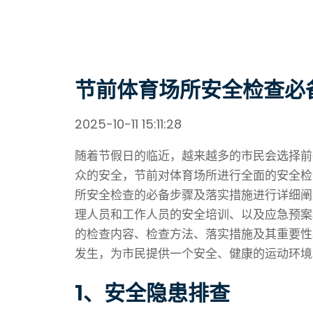
节前体育场所安全检查必
2025-10-11 15:11:28
随着节假日的临近，越来越多的市民会选择前
众的安全，节前对体育场所进行全面的安全检
所安全检查的必备步骤及落实措施进行详细阐
理人员和工作人员的安全培训、以及应急预案
的检查内容、检查方法、落实措施及其重要性
发生，为市民提供一个安全、健康的运动环境
1、安全隐患排查