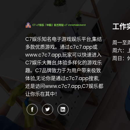
工作
C7娱乐知名电子游戏娱乐平台,集结
周一至周
多款优质游戏。通过c7c7.app或
周六：上
www.c7c7.app,玩家可以快速进入
周日：
C7娱乐大舞台,体验多样化的游戏乐
趣。C7品牌致力于为用户带来极致
体验,无论你是通过c7c7.app搜索,
还是访问www.c7c7.app,C7娱乐都
让你乐在其中！