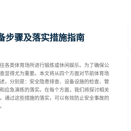
备步骤及落实措施指南
往各类体育场所进行锻炼或休闲娱乐。为了确保公
查显得尤为重要。本文将从四个方面对节前体育场
述，分别是：安全隐患排查、设备设施的检查、管
和应急演练的落实。在每个方面，我们将探讨相关
。通过这些措施的落实，可以有效防止安全事故的
。