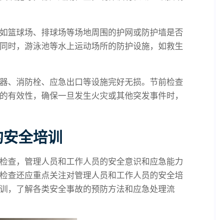
如篮球场、排球场等场地周围的护网或防护墙是否
同时，游泳池等水上运动场所的防护设施，如救生
器、消防栓、应急出口等设施完好无损。节前检查
的有效性，确保一旦发生火灾或其他突发事件时，
的安全培训
检查，管理人员和工作人员的安全意识和应急能力
检查还应重点关注对管理人员和工作人员的安全培
训，了解各类安全事故的预防方法和应急处理流