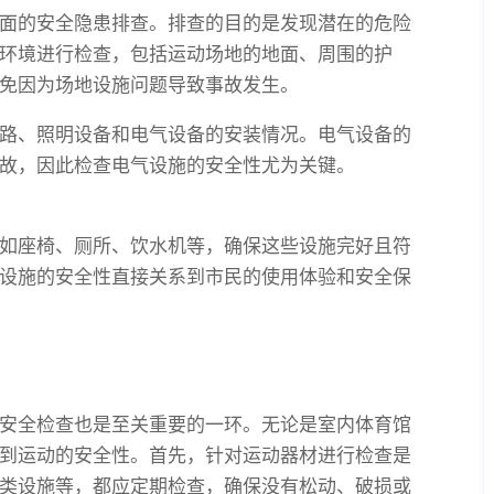
面的安全隐患排查。排查的目的是发现潜在的危险
环境进行检查，包括运动场地的地面、周围的护
免因为场地设施问题导致事故发生。
路、照明设备和电气设备的安装情况。电气设备的
故，因此检查电气设施的安全性尤为关键。
如座椅、厕所、饮水机等，确保这些设施完好且符
设施的安全性直接关系到市民的使用体验和安全保
安全检查也是至关重要的一环。无论是室内体育馆
到运动的安全性。首先，针对运动器材进行检查是
类设施等，都应定期检查，确保没有松动、破损或