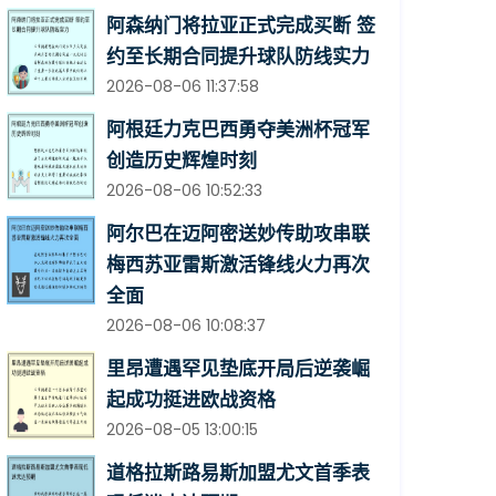
阿森纳门将拉亚正式完成买断 签
约至长期合同提升球队防线实力
2026-08-06 11:37:58
阿根廷力克巴西勇夺美洲杯冠军
创造历史辉煌时刻
2026-08-06 10:52:33
阿尔巴在迈阿密送妙传助攻串联
梅西苏亚雷斯激活锋线火力再次
全面
2026-08-06 10:08:37
里昂遭遇罕见垫底开局后逆袭崛
起成功挺进欧战资格
2026-08-05 13:00:15
道格拉斯路易斯加盟尤文首季表