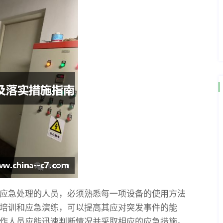
应急处理的人员，必须熟悉每一项设备的使用方法
培训和应急演练，可以提高其应对突发事件的能
作人员应能迅速判断情况并采取相应的应急措施。