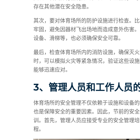
存在其他潜在安全隐患。
其次，要对体育场所的防护设施进行检查。比
牢固，避免因器材飞出场地而造成意外伤害。
设备、滑梯等，也必须确保安全可靠。
最后，检查体育场所内的消防设施，确保灭火
时，可以模拟火灾等紧急情况，验证这些设施
能够迅速应对。
3、管理人员和工作人员
体育场所的安全管理不仅依赖于设施和设备的
也是保障安全的重要因素。因此，节前的安全
训。首先，管理人员应接受专业的安全管理培
程。