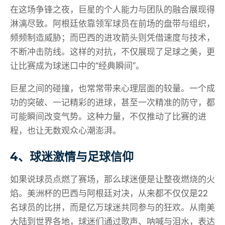
在这场争锋之夜，巨星的个人能力与团队的融合展现得
淋漓尽致。阿根廷依靠领军球员在前场的盘带与组织，
频频制造威胁；而巴西的进攻箭头则凭借速度与技术，
不断冲击防线。这样的对抗，不仅展现了足球之美，更
让比赛成为球迷口中的“经典瞬间”。
巨星之间的碰撞，也常常带来心理层面的较量。一个成
功的突破、一记精彩的进球，甚至一次精准的防守，都
可能瞬间改变气势。这种力量，不仅推动了比赛的进
程，也让无数观众心潮澎湃。
4、球迷激情与足球信仰
如果说球员点燃了赛场，那么球迷便是让整夜燃烧的火
焰。美洲杯的巴西与阿根廷对决，从来都不仅仅是22
名球员的比拼，而是亿万球迷共同参与的狂欢。从南美
大陆到世界各地，球迷们通过歌声、呐喊与泪水，表达