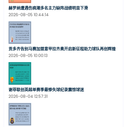
赫罗纳遭遇伤病潮多名主力缺阵战绩明显下滑
2026-08-05 10:44:14
贡多齐告别马赛加盟意甲拉齐奥开启新征程助力球队再创辉煌
2026-08-05 10:00:13
谢菲联创英超单赛季最惨失球纪录震惊球迷
2026-08-04 12:57:31