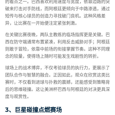
的看点之一。巴西喜欢利用速度与宽度，依靠边路的突
破来打击对手防线，而阿根廷更倾向于中路渗透，通过
短传与核心球员的创造力寻找破门良机。这种风格差
异，让比赛在一开始便注定紧张刺激。
在关键比赛夜晚，两队主教练的临场指挥更是关键。巴
西在防守端通常布置紧凑，利用反击威胁对手；阿根廷
则敢于冒险，依靠中前场的衔接掌握节奏。这种不同理
念的较量，使得场上随时可能发生戏剧性的转折。
球场上的战术博弈，不仅考验球员的执行力，更展示了
团队合作与智慧的融合。正因如此，观众在欣赏这类比
赛时，不仅看到进球与扑救的震撼，还能感受到策略背
后的思维碰撞。这让美洲杯巴西与阿根廷的对决更具深
度与观赏性。
3、巨星碰撞点燃赛场