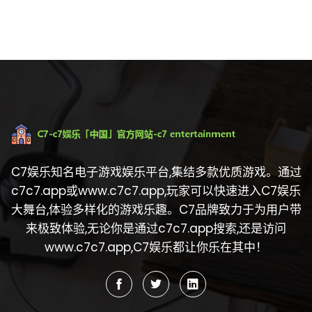
C7娱乐知名电子游戏娱乐平台,集结多款优质游戏。通过
c7c7.app或www.c7c7.app,玩家可以快速进入C7娱乐
大舞台,体验多样化的游戏乐趣。C7品牌致力于为用户带
来极致体验,无论你是通过c7c7.app搜索,还是访问
www.c7c7.app,C7娱乐都让你乐在其中！