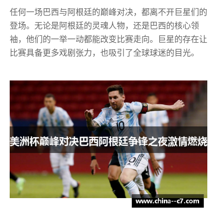
任何一场巴西与阿根廷的巅峰对决，都离不开巨星们的
登场。无论是阿根廷的灵魂人物，还是巴西的核心领
袖，他们的一举一动都能改变比赛走向。巨星的存在让
比赛具备更多戏剧张力，也吸引了全球球迷的目光。