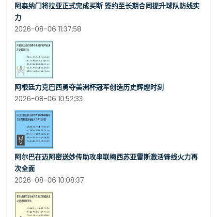
阿森纳门将拉亚正式完成买断 签约至长期合同提升球队防线实
力
2026-08-06 11:37:58
阿根廷力克巴西勇夺美洲杯冠军创造历史辉煌时刻
2026-08-06 10:52:33
阿尔巴在迈阿密送妙传助攻串联梅西苏亚雷斯激活锋线火力再
次全面
2026-08-06 10:08:37