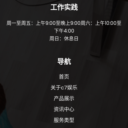
工作实践
周一至周五：上午9:00至晚上9:00周六：上午10:00至
下午4:00
周日：休息日
导航
首页
关于c7娱乐
产品展示
资讯中心
服务类型