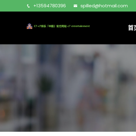
+13594780396
spilled@hotmail.com
首