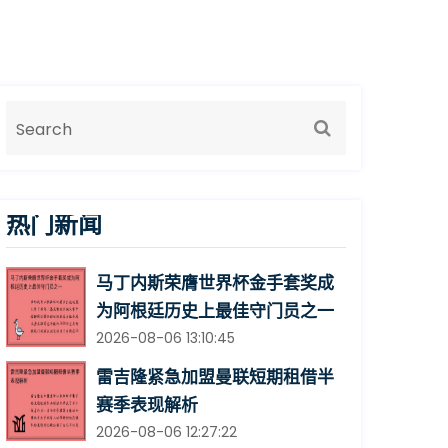
热门新闻
马丁内斯荣膺世界杯金手套奖成
为阿根廷历史上最佳守门员之一
2026-08-06 13:10:45
雷吉隆紧急加盟曼联短期租借半
赛季表现解析
2026-08-06 12:27:22