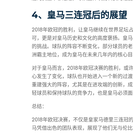
4、皇马三连冠后的展望
2018年欧冠的胜利，让皇马继续在世界足
可，更是对皇马历史和文化的高度褒扬。皇马
的挑战。球队的阵容不断变化，部分球员的老
洲霸主地位，成为皇马在未来几年内的核心目
对于皇马而言，2018年欧冠决赛的胜利，或
心发生了变化，球队也开始进入一个新的过渡
重建强大的阵容，尤其是在进攻端的创新，成
轻球员和保持球队的竞争力，也是皇马必须面
总结：
2018年欧冠决赛，不仅是皇家马德里三连
马凭借出色的团队表现，展现了他们无与伦比