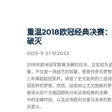
重温2018欧冠经典决赛
破灭
2025-11-27 10:20:03
2018年欧洲冠军联赛决赛的对决，注定成
量，不仅是一场技艺的较量，更是传奇与梦想
三年捧起欧冠奖杯，缔造了史无前例的三连冠
冠奖杯的梦想。然而，结局却让尤文图斯的梦
章将从四个方面回顾和分析这场经典的决赛：
中的关键时刻、以及这场胜利对皇马未来的影
远意义。