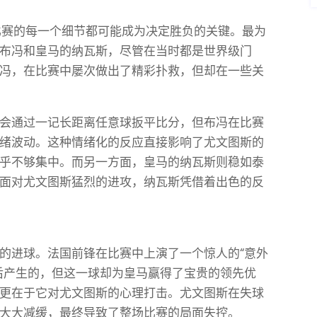
，比赛的每一个细节都可能成为决定胜负的关键。最为
布冯和皇马的纳瓦斯，尽管在当时都是世界级门
冯，在比赛中屡次做出了精彩扑救，但却在一些关
会通过一记长距离任意球扳平比分，但布冯在比赛
绪波动。这种情绪化的反应直接影响了尤文图斯的
乎不够集中。而另一方面，皇马的纳瓦斯则稳如泰
面对尤文图斯猛烈的进攻，纳瓦斯凭借着出色的反
的进球。法国前锋在比赛中上演了一个惊人的“意外
后产生的，但这一球却为皇马赢得了宝贵的领先优
更在于它对尤文图斯的心理打击。尤文图斯在失球
大大减缓，最终导致了整场比赛的局面失控。