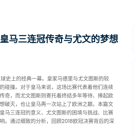
：皇马三连冠传奇与尤文的梦想
为足球史上的经典一幕。皇家马德里与尤文图斯的较
的碰撞。对于皇马来说，这场比赛代表着他们连续
传奇，而尤文图斯则寄托着终结多年等待、捧起欧
想破灭，也让皇马再一次站上了欧洲之巅。本篇文
皇马三连冠的意义、尤文图斯的困境与挑战、比赛
响。通过细致的分析，回顾2018欧冠决赛背后的深