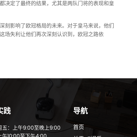
都决定了最终的结果，尤其是两队门将的表现和皇
深刻影响了欧冠格局的未来。对于皇马来说，他们
这场失利让他们再次深刻认识到，欧冠之路依
实践
导航
首页
五：上午9:00至晚上9:00
午10:00至下午4:00