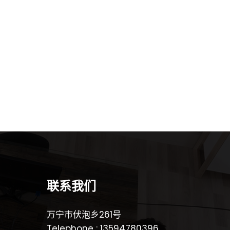
联系我们
万宁市伏泡乡261号
Telephone : 13594780396