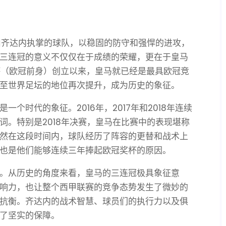
支由齐达内执掌的球队，以稳固的防守和强悍的进攻，
三连冠的意义不仅仅在于成绩的荣耀，更在于皇马
军杯（欧冠前身）创立以来，皇马就已经是最具欧冠竞
至世界足坛的地位再次提升，成为历史的象征。
个时代的象征。2016年，2017年和2018年连续
词。特别是2018年决赛，皇马在比赛中的表现堪称
然在这段时间内，球队经历了阵容的更替和战术上
也是他们能够连续三年捧起欧冠奖杯的原因。
。从历史的角度来看，皇马的三连冠极具象征意
响力，也让整个西甲联赛的竞争态势发生了微妙的
抗衡。齐达内的战术智慧、球员们的执行力以及俱
了坚实的保障。