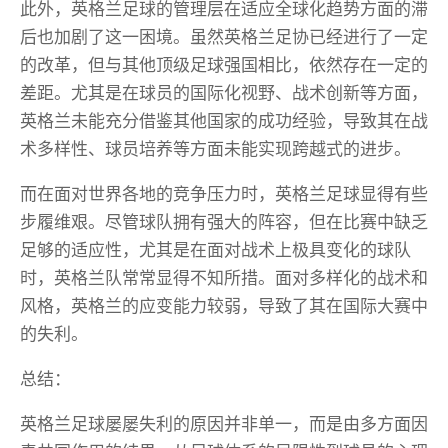
此外，英格兰足球的管理层在适应全球化趋势方面的滞
后也加剧了这一困境。虽然英格兰足协已经进行了一定
的改革，但与其他顶级足球强国相比，依然存在一定的
差距。尤其是在球员的国际化视野、战术创新等方面，
英格兰未能充分借鉴其他国家的成功经验，导致其在战
术多样性、球员培养等方面未能实现跨越式的进步。
而在面对世界各地的竞争压力时，英格兰足球显得有些
步履维艰。尽管球队拥有强大的阵容，但在比赛中缺乏
足够的适应性，尤其是在面对战术上极具变化的球队
时，英格兰队常常显得不知所措。面对多样化的战术和
风格，英格兰的应变能力较弱，导致了其在国际大赛中
的失利。
总结：
英格兰足球屡屡失利的原因并非单一，而是由多方面因