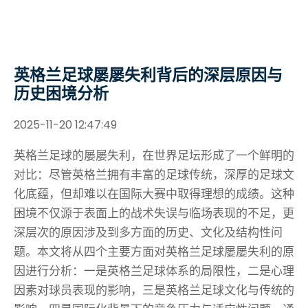
英格兰足球屡屡失利背后的深层原因与
历史困境分析
2025-11-20 12:47:49
英格兰足球的屡屡失利，在世界足坛形成了一个鲜明的
对比：尽管英格兰拥有丰富的足球传统，深厚的足球文
化底蕴，但却难以在国际大赛中取得理想的成绩。这种
困境不仅源于表面上的战术失误与临场表现的不足，更
深层次的原因涉及到多方面的历史、文化及结构性问
题。本文将从四个主要方面对英格兰足球屡屡失利的原
因进行分析：一是英格兰足球体系的局限性，二是心理
因素对球员表现的影响，三是英格兰足球文化与传统的