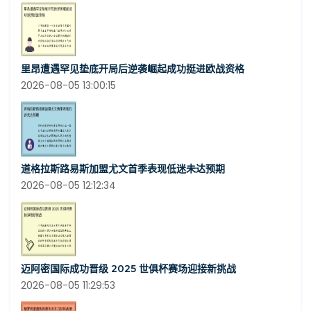
里昂遭遇罕见垫底开局后逆袭崛起成功挺进欧战资格
2026-08-05 13:00:15
道格拉斯路易斯加盟尤文首季表现低迷未达预期
2026-08-05 12:12:34
迈阿密国际成功晋级 2025 世俱杯赛场迎接新挑战
2026-08-05 11:29:53