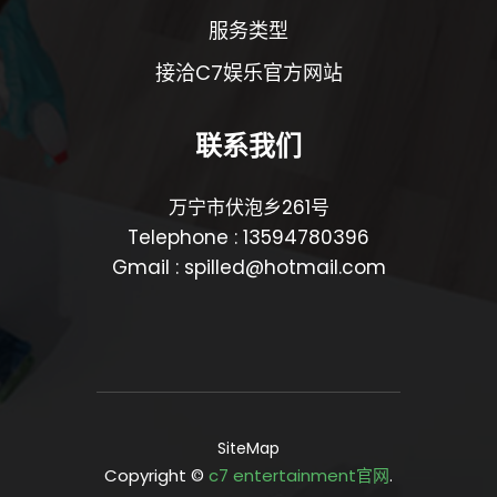
服务类型
接洽C7娱乐官方网站
联系我们
万宁市伏泡乡261号
Telephone : 13594780396
Gmail : spilled@hotmail.com
SiteMap
Copyright ©
c7 entertainment官网
.