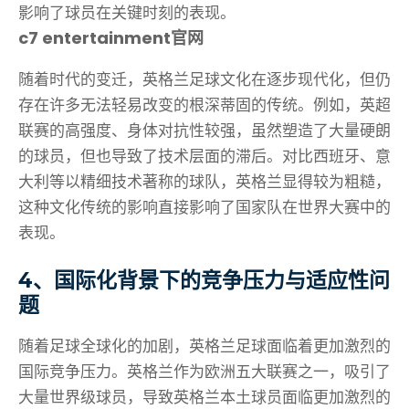
影响了球员在关键时刻的表现。
c7 entertainment官网
随着时代的变迁，英格兰足球文化在逐步现代化，但仍
存在许多无法轻易改变的根深蒂固的传统。例如，英超
联赛的高强度、身体对抗性较强，虽然塑造了大量硬朗
的球员，但也导致了技术层面的滞后。对比西班牙、意
大利等以精细技术著称的球队，英格兰显得较为粗糙，
这种文化传统的影响直接影响了国家队在世界大赛中的
表现。
4、国际化背景下的竞争压力与适应性问
题
随着足球全球化的加剧，英格兰足球面临着更加激烈的
国际竞争压力。英格兰作为欧洲五大联赛之一，吸引了
大量世界级球员，导致英格兰本土球员面临更加激烈的