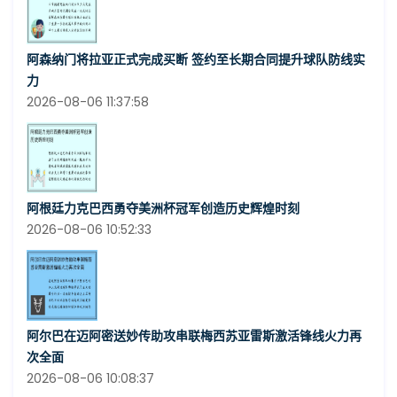
阿森纳门将拉亚正式完成买断 签约至长期合同提升球队防线实
力
2026-08-06 11:37:58
阿根廷力克巴西勇夺美洲杯冠军创造历史辉煌时刻
2026-08-06 10:52:33
阿尔巴在迈阿密送妙传助攻串联梅西苏亚雷斯激活锋线火力再
次全面
2026-08-06 10:08:37