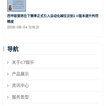
西甲联盟将在下赛季正式引入自动化越位识别2.0版本提升判罚
精度
2026-08-04 12:16:21
导航
关于c7娱乐
产品展示
资讯中心
服务类型