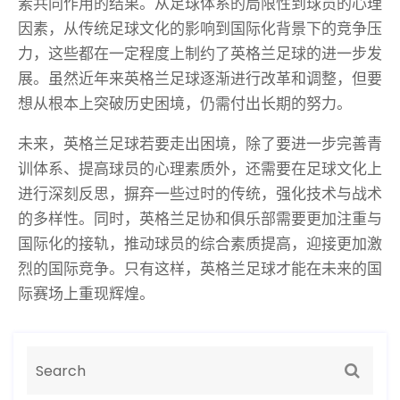
素共同作用的结果。从足球体系的局限性到球员的心理
因素，从传统足球文化的影响到国际化背景下的竞争压
力，这些都在一定程度上制约了英格兰足球的进一步发
展。虽然近年来英格兰足球逐渐进行改革和调整，但要
想从根本上突破历史困境，仍需付出长期的努力。
未来，英格兰足球若要走出困境，除了要进一步完善青
训体系、提高球员的心理素质外，还需要在足球文化上
进行深刻反思，摒弃一些过时的传统，强化技术与战术
的多样性。同时，英格兰足协和俱乐部需要更加注重与
国际化的接轨，推动球员的综合素质提高，迎接更加激
烈的国际竞争。只有这样，英格兰足球才能在未来的国
际赛场上重现辉煌。