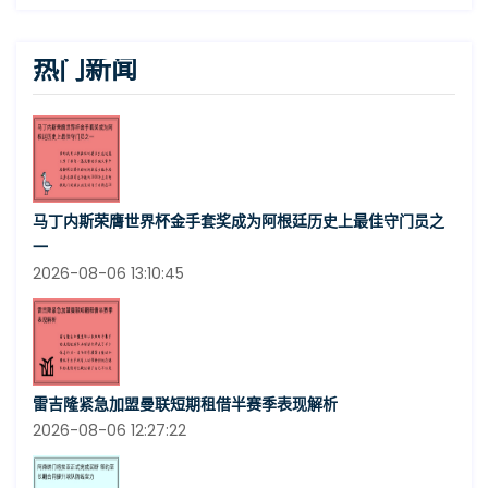
热门新闻
马丁内斯荣膺世界杯金手套奖成为阿根廷历史上最佳守门员之
一
2026-08-06 13:10:45
雷吉隆紧急加盟曼联短期租借半赛季表现解析
2026-08-06 12:27:22