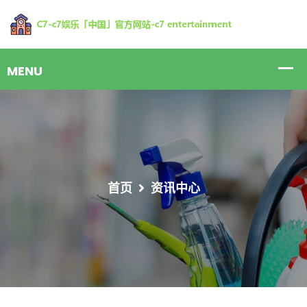
首页
资讯中心