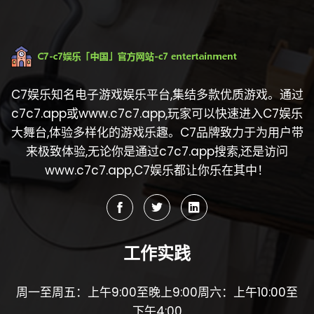
C7娱乐知名电子游戏娱乐平台,集结多款优质游戏。通过
c7c7.app或www.c7c7.app,玩家可以快速进入C7娱乐
大舞台,体验多样化的游戏乐趣。C7品牌致力于为用户带
来极致体验,无论你是通过c7c7.app搜索,还是访问
www.c7c7.app,C7娱乐都让你乐在其中！
工作实践
周一至周五：上午9:00至晚上9:00周六：上午10:00至
下午4:00