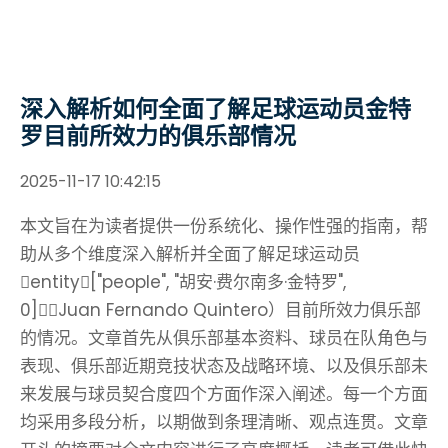
深入解析如何全面了解足球运动员金特
罗目前所效力的俱乐部情况
2025-11-17 10:42:15
本文旨在为读者提供一份系统化、操作性强的指南，帮
助从多个维度深入解析并全面了解足球运动员
entity["people", "胡安·费尔南多·金特罗",
0]（Juan Fernando Quintero）目前所效力俱乐部
的情况。文章首先从俱乐部基本资料、球员在队角色与
表现、俱乐部近期竞技状态及战略环境、以及俱乐部未
来发展与球员契合度四个方面作深入阐述。每一个方面
均采用多段分析，以期做到条理清晰、观点连贯。文章