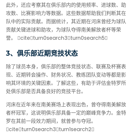
此外，还应考察其在俱乐部内的使用频率、进球数、助
攻数、比赛影响力等数据。这些数据帮助我们判断其在
队中的实际贡献。而据统计，其近期在河床曾经为球队
贡献关键进球和助攻，为球队夺得南美解放者杯等荣
誉。 citeturn0search3turn0search5
3、俱乐部近期竞技状态
除了球员本身，俱乐部的整体竞技状态、联赛及杯赛表
现、近期转会操作、财务状况、教练团队变动等都是影
响其环境的关键因素。了解这些，有助于评估金特罗所
处俱乐部是否具备良好的竞技平台。
河床在近年来在南美赛场上表现出色，曾夺得南美解放
者杯冠军，这说明俱乐部具备一定的巅峰竞争力。金特
罗在其前一段效力期间，就曾参与夺冠。
citeturn0search3turn1search2