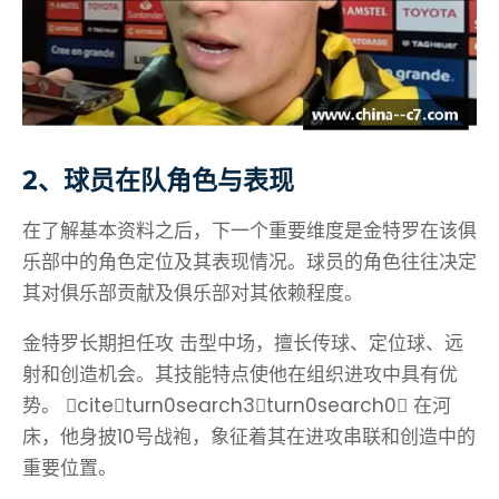
2、球员在队角色与表现
在了解基本资料之后，下一个重要维度是金特罗在该俱
乐部中的角色定位及其表现情况。球员的角色往往决定
其对俱乐部贡献及俱乐部对其依赖程度。
金特罗长期担任攻 击型中场，擅长传球、定位球、远
射和创造机会。其技能特点使他在组织进攻中具有优
势。 citeturn0search3turn0search0 在河
床，他身披10号战袍，象征着其在进攻串联和创造中的
重要位置。