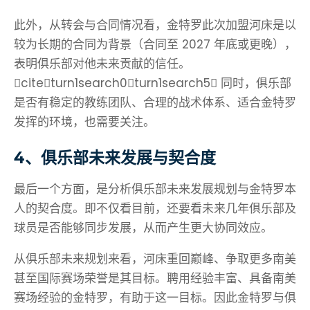
此外，从转会与合同情况看，金特罗此次加盟河床是以
较为长期的合同为背景（合同至 2027 年底或更晚），
表明俱乐部对他未来贡献的信任。
citeturn1search0turn1search5 同时，俱乐部
是否有稳定的教练团队、合理的战术体系、适合金特罗
发挥的环境，也需要关注。
4、俱乐部未来发展与契合度
最后一个方面，是分析俱乐部未来发展规划与金特罗本
人的契合度。即不仅看目前，还要看未来几年俱乐部及
球员是否能够同步发展，从而产生更大协同效应。
从俱乐部未来规划来看，河床重回巅峰、争取更多南美
甚至国际赛场荣誉是其目标。聘用经验丰富、具备南美
赛场经验的金特罗，有助于这一目标。因此金特罗与俱