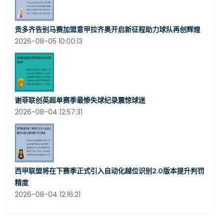
贡多齐告别马赛加盟意甲拉齐奥开启新征程助力球队再创辉煌
2026-08-05 10:00:13
谢菲联创英超单赛季最惨失球纪录震惊球迷
2026-08-04 12:57:31
西甲联盟将在下赛季正式引入自动化越位识别2.0版本提升判罚
精度
2026-08-04 12:16:21