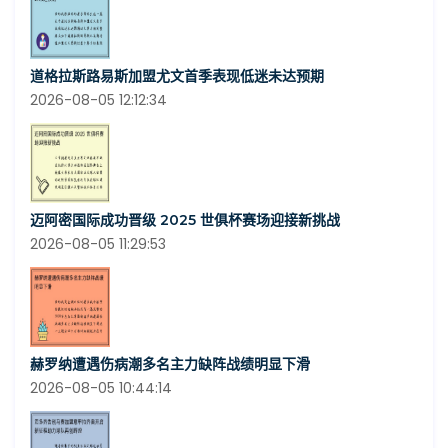
道格拉斯路易斯加盟尤文首季表现低迷未达预期
2026-08-05 12:12:34
迈阿密国际成功晋级 2025 世俱杯赛场迎接新挑战
2026-08-05 11:29:53
赫罗纳遭遇伤病潮多名主力缺阵战绩明显下滑
2026-08-05 10:44:14