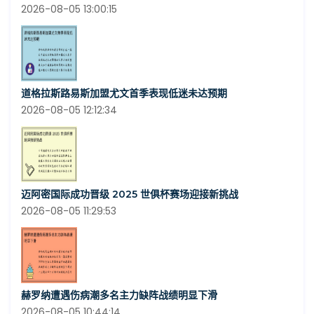
2026-08-05 13:00:15
道格拉斯路易斯加盟尤文首季表现低迷未达预期
2026-08-05 12:12:34
迈阿密国际成功晋级 2025 世俱杯赛场迎接新挑战
2026-08-05 11:29:53
赫罗纳遭遇伤病潮多名主力缺阵战绩明显下滑
2026-08-05 10:44:14