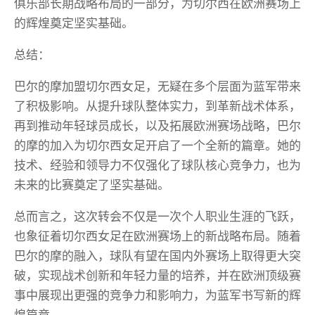
俱乐部长期战略布局的一部分，为切尔西在欧洲赛场上
的辉煌奠定坚实基础。
总结：
巴尔的摩加盟切尔西女足，无疑在多个层面为蓝军带来
了积极影响。从提升球队整体实力，到革新战术体系，
再到推动年轻球员成长，以及拓展欧洲赛场战略，巴尔
的摩的加入为切尔西女足开启了一个全新的篇章。她的
技术、经验和领导力不仅强化了球队核心竞争力，也为
未来的比赛奠定了坚实基础。
总而言之，这次转会不仅是一次个人职业生涯的飞跃，
也象征着切尔西女足在欧洲赛场上的新战略布局。随着
巴尔的摩的融入，球队有望在国内外赛场上取得更大突
破，实现战术创新和年轻力量的培养，并在欧洲顶级赛
事中展现出更强的竞争力和影响力，为蓝军书写新的辉
煌篇章。