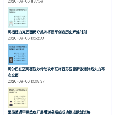
2026-08-06 11:37:58
阿根廷力克巴西勇夺美洲杯冠军创造历史辉煌时刻
2026-08-06 10:52:33
阿尔巴在迈阿密送妙传助攻串联梅西苏亚雷斯激活锋线火力再
次全面
2026-08-06 10:08:37
里昂遭遇罕见垫底开局后逆袭崛起成功挺进欧战资格