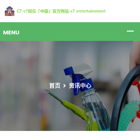
首页
资讯中心