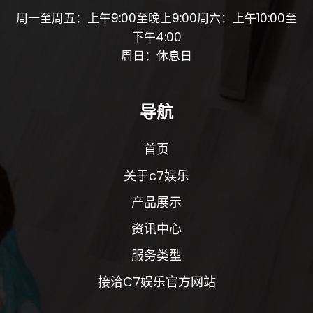
周一至周五：上午9:00至晚上9:00周六：上午10:00至
下午4:00
周日：休息日
导航
首页
关于c7娱乐
产品展示
资讯中心
服务类型
接洽C7娱乐官方网站