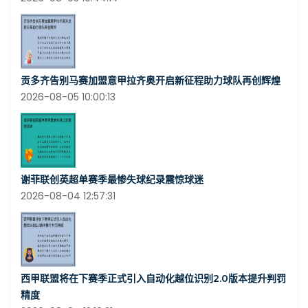
贡多齐告别马赛加盟意甲拉齐奥开启新征程助力球队再创辉煌
2026-08-05 10:00:13
谢菲联创英超单赛季最惨失球纪录震惊球迷
2026-08-04 12:57:31
西甲联盟将在下赛季正式引入自动化越位识别2.0版本提升判罚
精度