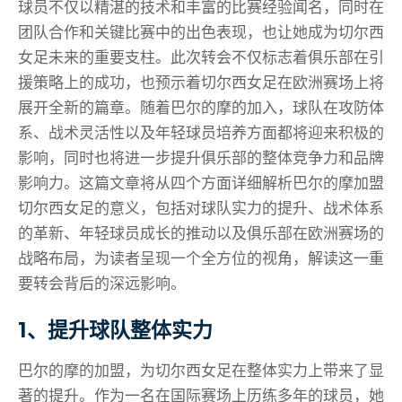
球员不仅以精湛的技术和丰富的比赛经验闻名，同时在
团队合作和关键比赛中的出色表现，也让她成为切尔西
女足未来的重要支柱。此次转会不仅标志着俱乐部在引
援策略上的成功，也预示着切尔西女足在欧洲赛场上将
展开全新的篇章。随着巴尔的摩的加入，球队在攻防体
系、战术灵活性以及年轻球员培养方面都将迎来积极的
影响，同时也将进一步提升俱乐部的整体竞争力和品牌
影响力。这篇文章将从四个方面详细解析巴尔的摩加盟
切尔西女足的意义，包括对球队实力的提升、战术体系
的革新、年轻球员成长的推动以及俱乐部在欧洲赛场的
战略布局，为读者呈现一个全方位的视角，解读这一重
要转会背后的深远影响。
1、提升球队整体实力
巴尔的摩的加盟，为切尔西女足在整体实力上带来了显
著的提升。作为一名在国际赛场上历练多年的球员，她