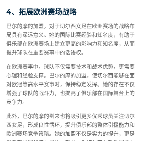
4、拓展欧洲赛场战略
巴尔的摩的加盟，对于切尔西女足在欧洲赛场的战略布
局具有深远意义。她的国际比赛经验和知名度，有助于
俱乐部在欧洲赛场上建立更高的影响力和知名度，从而
提升球队在重要赛事中的话语权。
在欧洲赛事中，球队不仅需要技术和战术优势，更需要
心理和经验支撑。巴尔的摩的加盟，使切尔西能够在面
对欧冠等高水平赛事时，保持稳定发挥。她的存在不仅
增强了球队的战斗力，也提高了俱乐部在国际舞台上的
竞争力。
此外，巴尔的摩的到来也将吸引更多优秀球员关注切尔
西女足，形成良性循环，提升俱乐部的整体引援能力和
欧洲赛场竞争策略。她的加盟不仅是实力的提升，更是