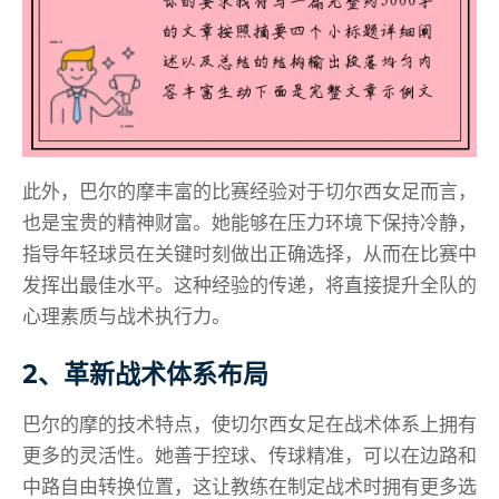
此外，巴尔的摩丰富的比赛经验对于切尔西女足而言，
也是宝贵的精神财富。她能够在压力环境下保持冷静，
指导年轻球员在关键时刻做出正确选择，从而在比赛中
发挥出最佳水平。这种经验的传递，将直接提升全队的
心理素质与战术执行力。
2、革新战术体系布局
巴尔的摩的技术特点，使切尔西女足在战术体系上拥有
更多的灵活性。她善于控球、传球精准，可以在边路和
中路自由转换位置，这让教练在制定战术时拥有更多选