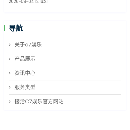
2026-08-04 12:16:21
导航
关于c7娱乐
产品展示
资讯中心
服务类型
接洽C7娱乐官方网站