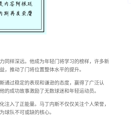
力同样深远。他成为年轻门将学习的榜样，许多新
益，推动了门将位置整体水平的提升。
斯通过稳定的表现和谦逊的态度，赢得了广泛认
他的成功故事激励了无数球迷和年轻运动员。
化注入了正能量。马丁内斯不仅仅关注个人荣誉，
为球队不可或缺的核心。