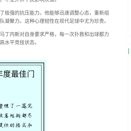
了极强的抗压能力。他能够迅速调整心态，重新组
队凝聚力。这种心理韧性在现代足球中尤为珍贵。
马丁内斯对自身要求严格，每一次扑救和出球都力
高水平竞技状态。