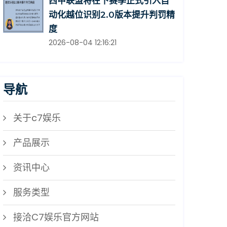
西甲联盟将在下赛季正式引入自
动化越位识别2.0版本提升判罚精
度
2026-08-04 12:16:21
导航
关于c7娱乐
产品展示
资讯中心
服务类型
接洽C7娱乐官方网站