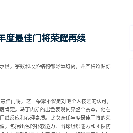
年度最佳门将荣耀再续
示例，字数和段落结构都尽量均衡，并严格遵循你
度最佳门将，这一荣耀不仅是对他个人技艺的认可，
度肯定。马丁内斯的出色表现贯穿整个赛季，他在
门线反应和心理素质。此次连任年度最佳门将的荣
值，包括出色的扑救能力、出球组织能力和团队防