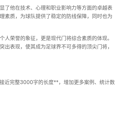
显了他在技术、心理和职业影响力等方面的卓越表
理素质，为球队提供了稳定的防线保障，同时也为
个人荣誉的象征，更是现代门将综合素质的体现。
突出表现，使其成为足球界不可多得的顶尖门将，
接近完整3000字的长度**，增加更多案例、统计数