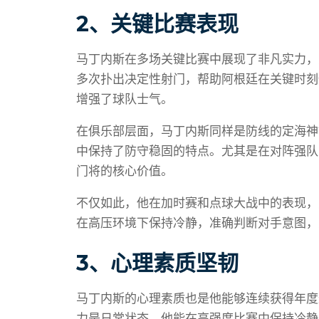
2、关键比赛表现
马丁内斯在多场关键比赛中展现了非凡实力，
多次扑出决定性射门，帮助阿根廷在关键时刻
增强了球队士气。
在俱乐部层面，马丁内斯同样是防线的定海神
中保持了防守稳固的特点。尤其是在对阵强队
门将的核心价值。
不仅如此，他在加时赛和点球大战中的表现，
在高压环境下保持冷静，准确判断对手意图，
3、心理素质坚韧
马丁内斯的心理素质也是他能够连续获得年度
力是日常状态，他能在高强度比赛中保持冷静