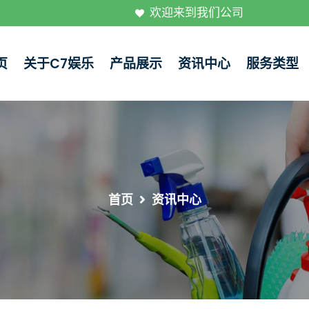
欢迎来到我们公司
页
关于c7娱乐
产品展示
资讯中心
服务类型
首页
资讯中心