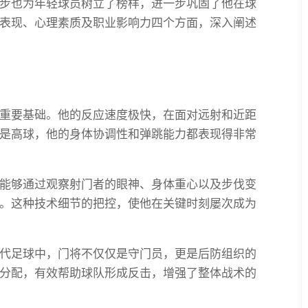
步也为年轻球员树立了榜样，进一步巩固了他在球
表现、心理素质及职业影响力四个方面，深入阐述
重要基础。他的反应速度极快，在面对远射和近距
是高球，他的身体协调性和弹跳能力都表现得非常
能够通过观察射门者的眼神、身体重心以及步伐变
。这种技术细节的把控，使他在关键时刻屡次成为
代足球中，门将不仅仅是守门员，更是后防组织的
分配，有效帮助球队形成反击，增强了整体战术的