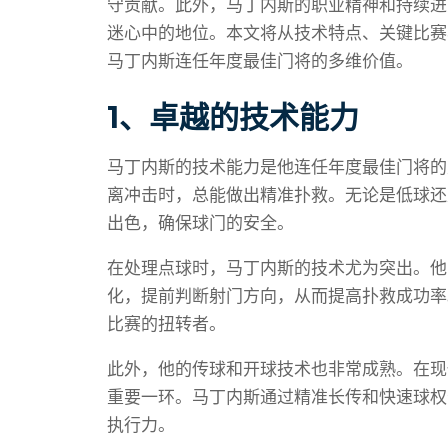
守贡献。此外，马丁内斯的职业精神和持续进
迷心中的地位。本文将从技术特点、关键比赛
马丁内斯连任年度最佳门将的多维价值。
1、卓越的技术能力
马丁内斯的技术能力是他连任年度最佳门将的
离冲击时，总能做出精准扑救。无论是低球还
出色，确保球门的安全。
在处理点球时，马丁内斯的技术尤为突出。他
化，提前判断射门方向，从而提高扑救成功率
比赛的扭转者。
此外，他的传球和开球技术也非常成熟。在现
重要一环。马丁内斯通过精准长传和快速球权
执行力。