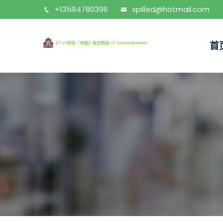
+13594780396
spilled@hotmail.com
首