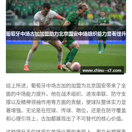
综上所述，葡萄牙中场古加的加盟为北京国安带来了全
面的中场能力提升。他在战术组织、进攻串联、防守支
撑以及精神领袖作用等方面的贡献，使球队整体实力显
著增强。无论是在控球、传球、跑位，还是在防守覆盖
和心理引导上，古加都展现出了不可替代的核心价值。
这种提升不仅体现在单场比赛的表现上，更在长期赛季