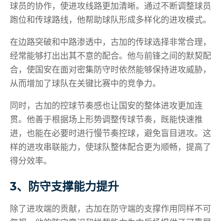
球员的协作，使进攻线路更加清晰。通过不断调整球员
跑位和传球路线，他帮助球队形成多样化的进攻模式。
在边路突破和中路渗透中，古加的传球选择非常合理，
经常能够打出出其不意的配合。他与前锋之间的默契配
合，使国安在面对密集防守时依然能够保持进攻威胁，
从而增加了球队在关键比赛中的竞争力。
同时，古加的控球节奏感也让国安的整体进攻更加连
贯。他善于根据场上形势调整传球节奏，既能快速推
进，也能在必要时进行慢节奏控球，避免盲目进攻。这
样的进攻串联能力，使球队整体配合更为顺畅，提高了
得分效率。
3、防守支撑能力提升
除了进攻端的贡献，古加在防守端的支撑作用同样不可