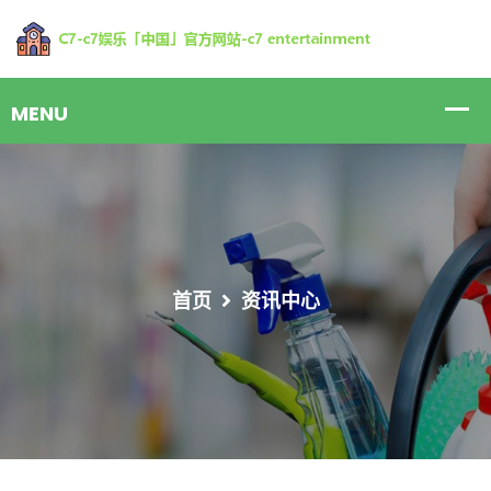
首页
资讯中心