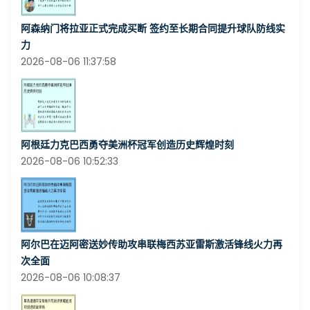
阿森纳门将拉亚正式完成买断 签约至长期合同提升球队防线实
力
2026-08-06 11:37:58
阿根廷力克巴西勇夺美洲杯冠军创造历史辉煌时刻
2026-08-06 10:52:33
阿尔巴在迈阿密送妙传助攻串联梅西苏亚雷斯激活锋线火力再
次全面
2026-08-06 10:08:37