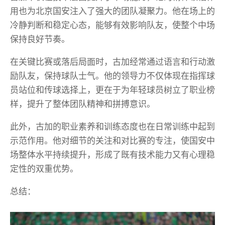
用也为北京国安注入了强大的团队凝聚力。他在场上的
冷静判断和稳定心态，能够有效影响队友，使整个中场
保持良好节奏。
在关键比赛或落后局面时，古加经常通过语言和行动激
励队友，保持球队士气。他的领导力不仅体现在指挥球
员站位和传球选择上，更在于为年轻球员树立了职业榜
样，提升了整体团队精神和拼搏意识。
此外，古加的职业素养和训练态度也在日常训练中起到
示范作用。他对细节的关注和对比赛的专注，使国安中
场整体水平持续提升，形成了既有技术能力又有心理稳
定性的双重优势。
总结：