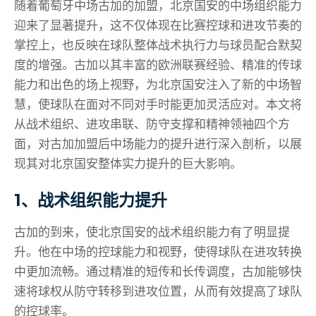
随着葡萄牙中场古加的加盟，北京国安的中场组织能力
迎来了显著提升，这不仅体现在比赛控球和进攻节奏的
掌控上，也反映在球队整体战术执行力与球员配合默契
度的增强。古加以其丰富的欧洲联赛经验、精准的传球
能力和出色的场上视野，为北京国安注入了新的中场智
慧，使球队在面对不同对手时能更加灵活应对。本文将
从战术组织、进攻串联、防守支撑和精神领袖四个方
面，对古加加盟后中场能力的提升进行深入剖析，以展
现其对北京国安整体实力提升的巨大影响。
1、战术组织能力提升
古加的到来，使北京国安的战术组织能力有了明显提
升。他在中场的控球能力和视野，使得球队在进攻转换
中更加流畅。通过精准的短传和长传调度，古加能够快
速将球权从防守转移到进攻位置，从而有效提高了球队
的控球率。