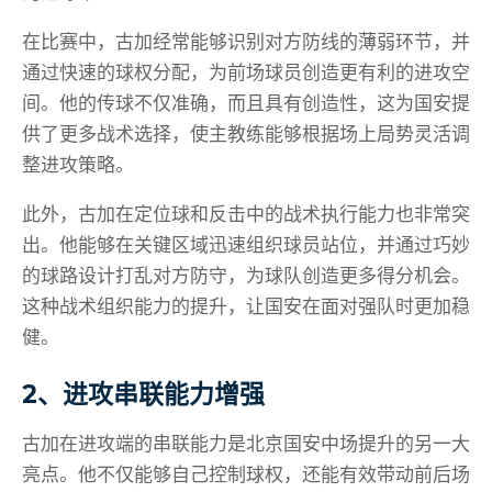
在比赛中，古加经常能够识别对方防线的薄弱环节，并
通过快速的球权分配，为前场球员创造更有利的进攻空
间。他的传球不仅准确，而且具有创造性，这为国安提
供了更多战术选择，使主教练能够根据场上局势灵活调
整进攻策略。
此外，古加在定位球和反击中的战术执行能力也非常突
出。他能够在关键区域迅速组织球员站位，并通过巧妙
的球路设计打乱对方防守，为球队创造更多得分机会。
这种战术组织能力的提升，让国安在面对强队时更加稳
健。
2、进攻串联能力增强
古加在进攻端的串联能力是北京国安中场提升的另一大
亮点。他不仅能够自己控制球权，还能有效带动前后场